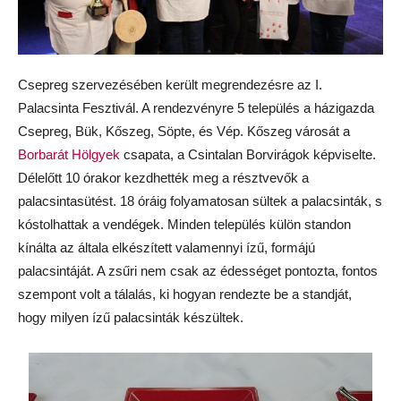
Csepreg szervezésében került megrendezésre az I.
Palacsinta Fesztivál. A rendezvényre 5 település a házigazda
Csepreg, Bük, Kőszeg, Söpte, és Vép. Kőszeg városát a
Borbarát Hölgyek
csapata, a Csintalan Borvirágok képviselte.
Délelőtt 10 órakor kezdhették meg a résztvevők a
palacsintasütést. 18 óráig folyamatosan sültek a palacsinták, s
kóstolhattak a vendégek. Minden település külön standon
kínálta az általa elkészített valamennyi ízű, formájú
palacsintáját. A zsűri nem csak az édességet pontozta, fontos
szempont volt a tálalás, ki hogyan rendezte be a standját,
hogy milyen ízű palacsinták készültek.