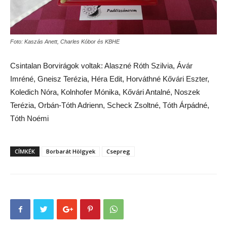
Foto: Kaszás Anett, Charles Kóbor és KBHE
Csintalan Borvirágok voltak: Alaszné Róth Szilvia, Ávár
Imréné, Gneisz Terézia, Héra Edit, Horváthné Kővári Eszter,
Koledich Nóra, Kolnhofer Mónika, Kővári Antalné, Noszek
Terézia, Orbán-Tóth Adrienn, Scheck Zsoltné, Tóth Árpádné,
Tóth Noémi
CÍMKÉK
Borbarát Hölgyek
Csepreg