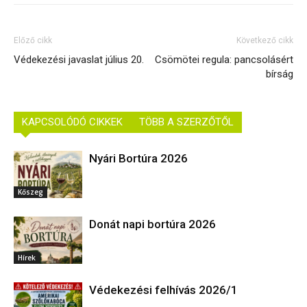
Előző cikk
Következő cikk
Védekezési javaslat július 20.
Csömötei regula: pancsolásért
bírság
KAPCSOLÓDÓ CIKKEK
TÖBB A SZERZŐTŐL
Nyári Bortúra 2026
Kőszeg
Donát napi bortúra 2026
Hírek
Védekezési felhívás 2026/1