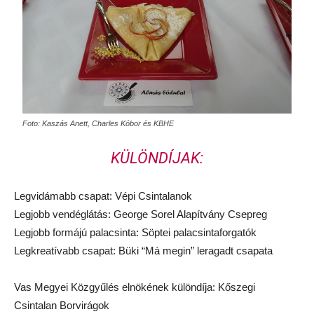
Foto: Kaszás Anett, Charles Kóbor és KBHE
KÜLÖNDÍJAK:
Legvidámabb csapat: Vépi Csintalanok
Legjobb vendéglátás: George Sorel Alapítvány Csepreg
Legjobb formájú palacsinta: Söptei palacsintaforgatók
Legkreatívabb csapat: Büki “Má megin” leragadt csapata
Vas Megyei Közgyűlés elnökének különdíja: Kőszegi
Csintalan Borvirágok