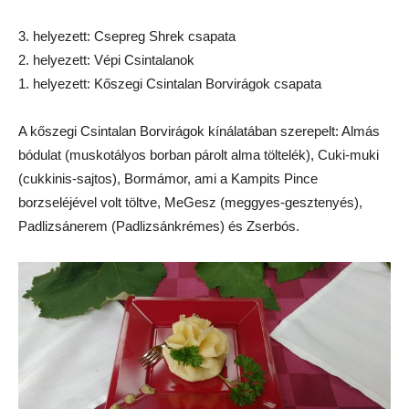
3. helyezett: Csepreg Shrek csapata
2. helyezett: Vépi Csintalanok
1. helyezett: Kőszegi Csintalan Borvirágok csapata
A kőszegi Csintalan Borvirágok kínálatában szerepelt: Almás
bódulat (muskotályos borban párolt alma töltelék), Cuki-muki
(cukkinis-sajtos), Bormámor, ami a Kampits Pince
borzseléjével volt töltve, MeGesz (meggyes-gesztenyés),
Padlizsánerem (Padlizsánkrémes) és Zserbós.