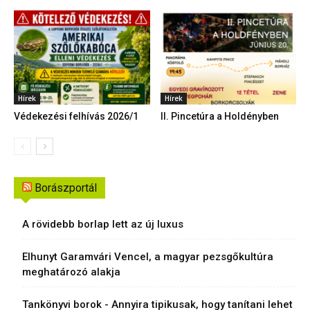
Hírek
Hírek
Védekezési felhívás 2026/1
II. Pincetúra a Holdényben
Borászportál
A rövidebb borlap lett az új luxus
Elhunyt Garamvári Vencel, a magyar pezsgőkultúra
meghatározó alakja
Tankönyvi borok - Annyira tipikusak, hogy tanítani lehet