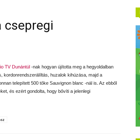
 csepregi
rio TV Dunántúl
-nak hogyan újította meg a hegyoldalban
tés, kordonrendszerálíltás, huzalok kihúzása, majd a
nan telepített 500 tőke Sauvignon blanc -nál is. Az ebből
ket, és ezért gondolta, hogy bővíti a jelenlegi
asz