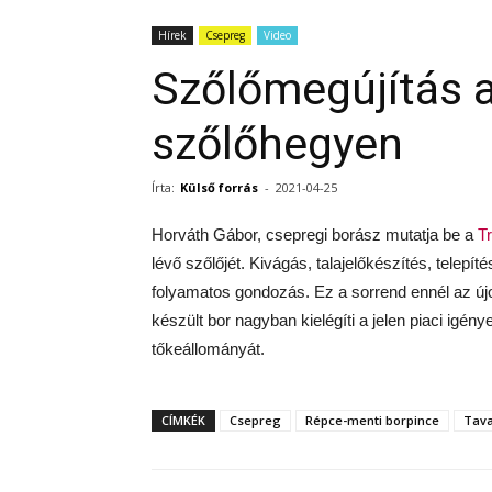
Hírek
Csepreg
Video
Szőlőmegújítás a
szőlőhegyen
Írta:
Külső forrás
-
2021-04-25
Horváth Gábor, csepregi borász mutatja be a
T
lévő szőlőjét. Kivágás, talajelőkészítés, telepí
folyamatos gondozás. Ez a sorrend ennél az újon
készült bor nagyban kielégíti a jelen piaci igénye
tőkeállományát.
CÍMKÉK
Csepreg
Répce-menti borpince
Tav