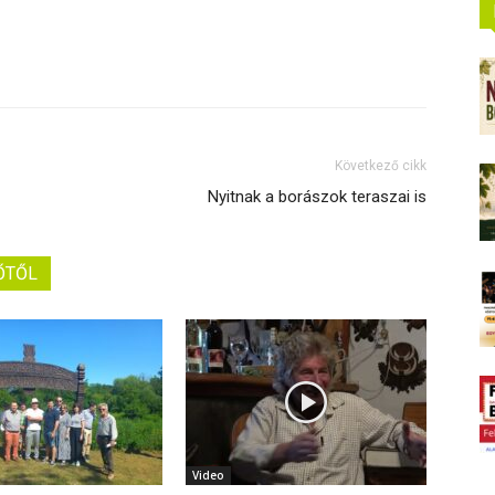
Következő cikk
Nyitnak a borászok teraszai is
ŐTŐL
Video