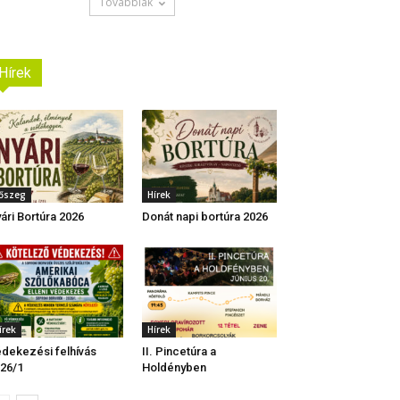
Továbbiak
Hírek
őszeg
Hírek
ári Bortúra 2026
Donát napi bortúra 2026
írek
Hírek
dekezési felhívás
II. Pincetúra a
26/1
Holdényben