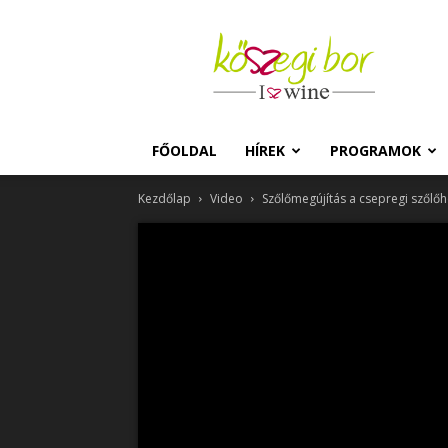
Kőszegi
Bor
FŐOLDAL
HÍREK
PROGRAMOK
Kezdőlap
Video
Szőlőmegújítás a csepregi szőlő