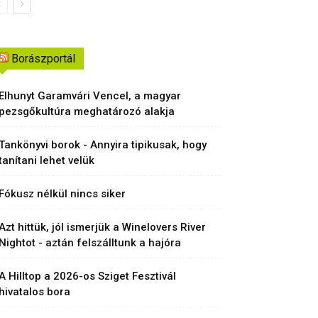
Borászportál
Elhunyt Garamvári Vencel, a magyar
pezsgőkultúra meghatározó alakja
Tankönyvi borok - Annyira tipikusak, hogy
tanítani lehet velük
Fókusz nélkül nincs siker
Azt hittük, jól ismerjük a Winelovers River
Nightot - aztán felszálltunk a hajóra
A Hilltop a 2026-os Sziget Fesztivál
hivatalos bora