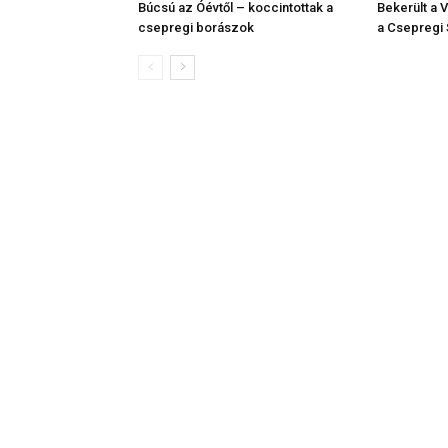
Búcsú az Óévtől – koccintottak a
Bekerült a 
csepregi borászok
a Csepregi