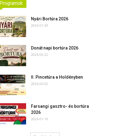
Programok
Nyári Bortúra 2026
2026-07-29
Donát napi bortúra 2026
2026-06-22
II. Pincetúra a Holdényben
2026-06-02
Farsangi gasztro- és bortúra
2026
2026-01-19