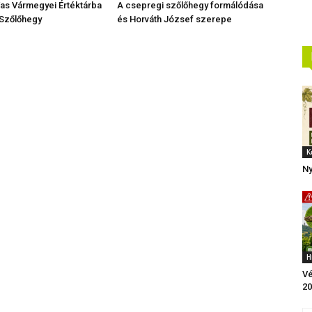
Vas Vármegyei Értéktárba
A csepregi szőlőhegy formálódása
 Szőlőhegy
és Horváth József szerepe
K
Ny
H
Vé
20