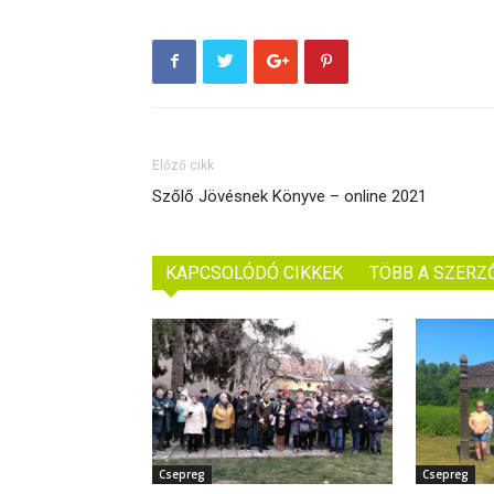
Előző cikk
Szőlő Jövésnek Könyve – online 2021
KAPCSOLÓDÓ CIKKEK
TÖBB A SZERZ
Csepreg
Csepreg