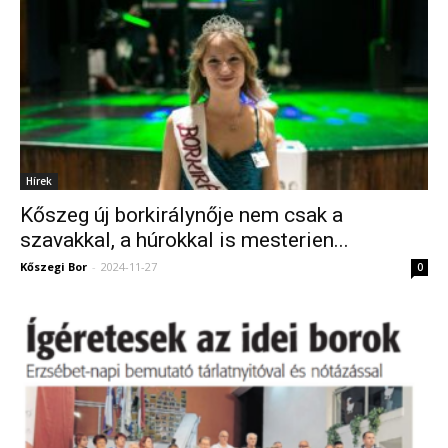
Hírek
Kőszeg új borkirálynője nem csak a
szavakkal, a húrokkal is mesterien...
Kőszegi Bor
-
2024-11-27
0