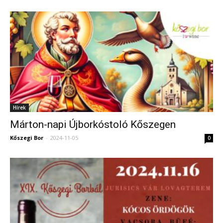
Hírek
Márton-napi Újborkóstoló Kőszegen
Kőszegi Bor
-
2024-11-05
0