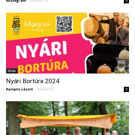
Kőszegi Bor
-
2024-09-15
0
Hírek
Nyári Bortúra 2024
Kampits László
-
2024-07-31
0