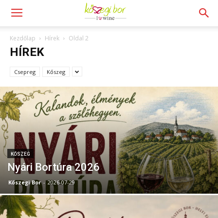
Kezdőlap
Hírek
Oldal 2
HÍREK
Csepreg
Kőszeg
KŐSZEG
Nyári Bortúra 2026
Kőszegi Bor
-
2026-07-29