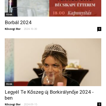
Hírek
Borbál 2024
Kőszegi Bor
-
2024-10-30
0
Hírek
Legyél Te Kőszeg új Borkirálynője 2024 -
ben
Kőszegi Bor
-
2024-09-15
0