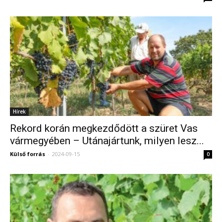
Hírek
Rekord korán megkezdődött a szüret Vas
vármegyében – Utánajártunk, milyen lesz...
Külső forrás
-
2024-09-15
0