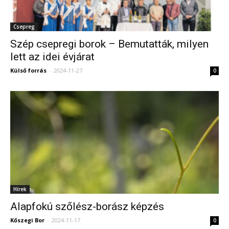
Csepreg
Szép csepregi borok – Bemutatták, milyen
lett az idei évjárat
Külső forrás
-
2024-11-27
0
Hírek
Alapfokú szőlész-borász képzés
Kőszegi Bor
-
2024-11-17
0