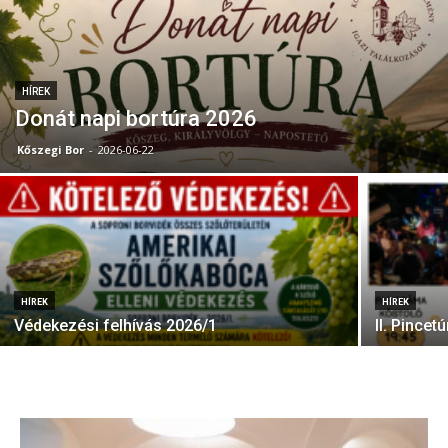
HÍREK
Donát napi bortúra 2026
Kőszegi Bor
-
2026-06-22
HÍREK
HÍREK
Védekezési felhívás 2026/1
II. Pince