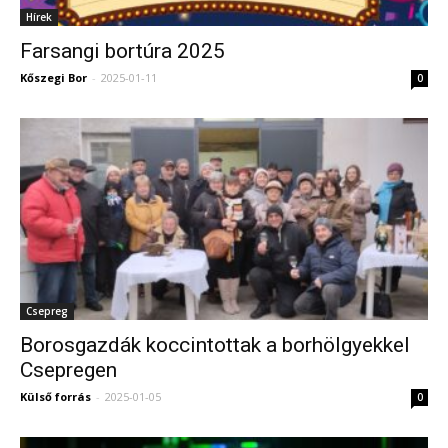
Hírek
Farsangi bortúra 2025
Kőszegi Bor
-
2025-01-11
0
Csepreg
Borosgazdák koccintottak a borhölgyekkel
Csepregen
Külső forrás
-
2025-01-05
0