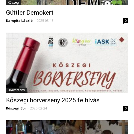
Kőszeg
Güttler Demokert
Kampits László
-
2025-03-18
0
Borverseny
Kőszegi borverseny 2025 felhívás
Kőszegi Bor
-
2025-02-24
0