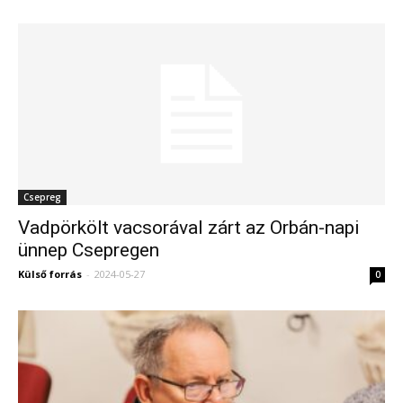
Csepreg
Vadpörkölt vacsorával zárt az Orbán-napi
ünnep Csepregen
Külső forrás
-
2024-05-27
0