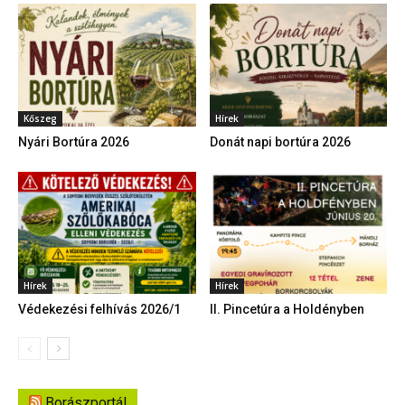
Kőszeg
Hírek
Nyári Bortúra 2026
Donát napi bortúra 2026
Hírek
Hírek
Védekezési felhívás 2026/1
II. Pincetúra a Holdényben
Borászportál