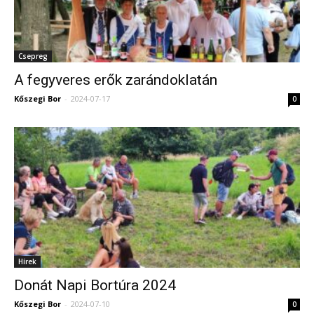
Csepreg
A fegyveres erők zarándoklatán
Kőszegi Bor
-
2024-07-17
0
Hírek
Donát Napi Bortúra 2024
Kőszegi Bor
-
2024-07-10
0