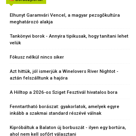
Elhunyt Garamvári Vencel, a magyar pezsgőkultúra
meghatározó alakja
Tankönyvi borok - Annyira tipikusak, hogy tanítani lehet
velük
Fókusz nélkül nincs siker
Azt hittük, jól ismerjük a Winelovers River Nightot -
aztán felszálltunk a hajóra
A Hilltop a 2026-os Sziget Fesztivál hivatalos bora
Fenntartható borászat: gyakorlatok, amelyek egyre
inkább a szakmai standard részévé válnak
Kipróbáltuk a Balaton új borbuszát - ilyen egy bortúra,
ahol nem kell sofőrt választani