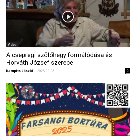
Video
A csepregi szőlőhegy formálódása és
Horváth József szerepe
Kampits László
-
2025-02-08
0