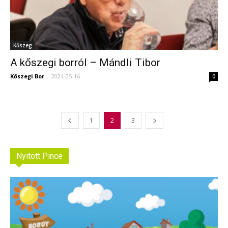
Kőszeg
A kőszegi borról – Mándli Tibor
Kőszegi Bor
-
2024-05-16
0
1
2
3
Nyitott Pince