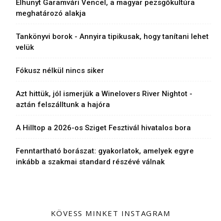
Elhunyt Garamvári Vencel, a magyar pezsgőkultúra
meghatározó alakja
Tankönyvi borok - Annyira tipikusak, hogy tanítani lehet
velük
Fókusz nélkül nincs siker
Azt hittük, jól ismerjük a Winelovers River Nightot -
aztán felszálltunk a hajóra
A Hilltop a 2026-os Sziget Fesztivál hivatalos bora
Fenntartható borászat: gyakorlatok, amelyek egyre
inkább a szakmai standard részévé válnak
KÖVESS MINKET INSTAGRAM