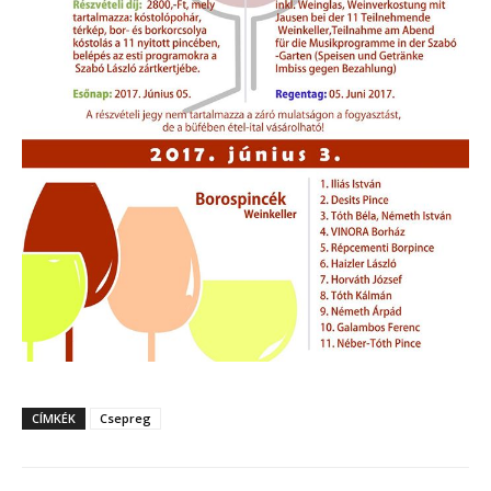
CÍMKÉK
Csepreg