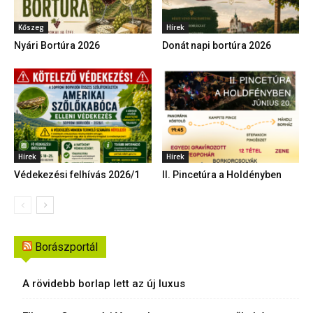
Kőszeg
Hírek
Nyári Bortúra 2026
Donát napi bortúra 2026
Hírek
Hírek
Védekezési felhívás 2026/1
II. Pincetúra a Holdényben
Borászportál
A rövidebb borlap lett az új luxus