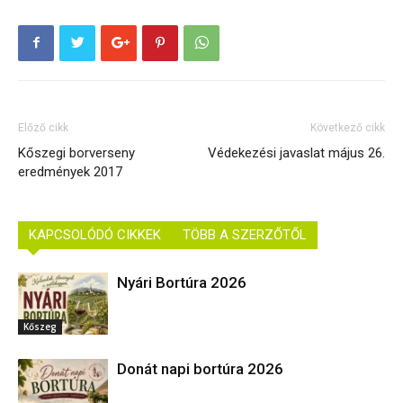
Előző cikk
Következő cikk
Kőszegi borverseny
Védekezési javaslat május 26.
eredmények 2017
KAPCSOLÓDÓ CIKKEK
TÖBB A SZERZŐTŐL
Nyári Bortúra 2026
Kőszeg
Donát napi bortúra 2026