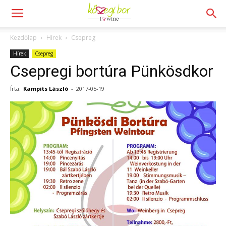
Kezdőlap
Hírek
Csepreg
Hírek
Csepreg
Csepregi bortúra Pünkösdkor
Írta:
Kampits László
-
2017-05-19