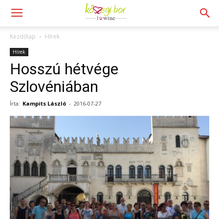
Kezdőlap
Hírek
Hírek
Hosszú hétvége
Szlovéniában
Írta:
Kampits László
-
2016-07-27