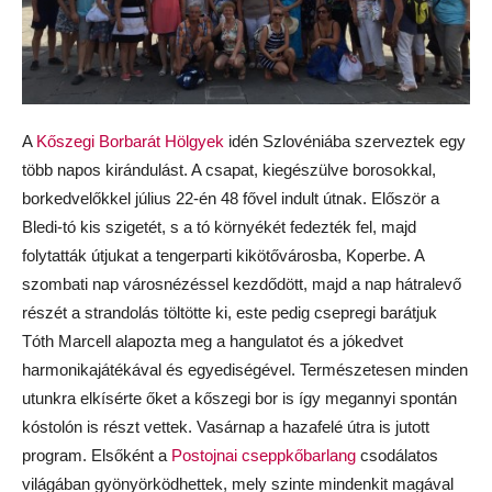
A
Kőszegi Borbarát Hölgyek
idén Szlovéniába szerveztek egy
több napos kirándulást. A csapat, kiegészülve borosokkal,
borkedvelőkkel július 22-én 48 fővel indult útnak. Először a
Bledi-tó kis szigetét, s a tó környékét fedezték fel, majd
folytatták útjukat a tengerparti kikötővárosba, Koperbe. A
szombati nap városnézéssel kezdődött, majd a nap hátralevő
részét a strandolás töltötte ki, este pedig csepregi barátjuk
Tóth Marcell alapozta meg a hangulatot és a jókedvet
harmonikajátékával és egyediségével. Természetesen minden
utunkra elkísérte őket a kőszegi bor is így megannyi spontán
kóstolón is részt vettek. Vasárnap a hazafelé útra is jutott
program. Elsőként a
Postojnai cseppkőbarlang
csodálatos
világában gyönyörködhettek, mely szinte mindenkit magával