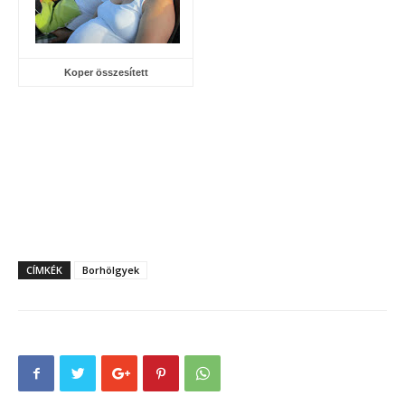
Koper összesített
CÍMKÉK
Borhölgyek