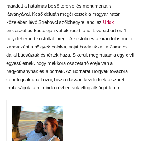
ragadott a hatalmas belső tereivel és monumentális
látványával. Késő délután megérkeztek a magyar határ
közelében lévő Strehovci szőlőhegyre, ahol az
Urisk
pincészet borkóstolóján vettek részt, ahol 1 vörösbort és 4
helyi fehérbort kóstoltak meg. A kóstoló és a kirándulás méltó
zárásaként a hölgyek dalolva, saját bordalukkal, a Zamatos
dallal búcsúztak és tértek haza. Sikerült megmutatnia egy civil
egyesületnek, hogy mekkora összetartó ereje van a
hagyománynak és a bornak. Az Borbarát Hölgyek továbbra
sem fognak unatkozni, hiszen lassan kezdődnek a szüreti
mulatságok, ami minden évben sok elfoglaltságot teremt.