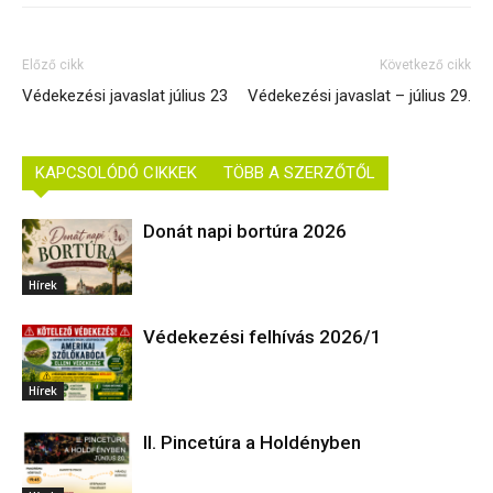
Előző cikk
Következő cikk
Védekezési javaslat július 23
Védekezési javaslat – július 29.
KAPCSOLÓDÓ CIKKEK
TÖBB A SZERZŐTŐL
Donát napi bortúra 2026
Hírek
Védekezési felhívás 2026/1
Hírek
II. Pincetúra a Holdényben