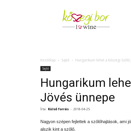
Kőszegi
Bor
Kezdőlap
Sajtó
Hungarikum lehet a kőszegi Szőlő
Sajtó
Hungarikum lehet
Jövés ünnepe
Írta:
Külső forrás
-
2018-04-25
Nagyon szépen fejlettek a szőlőhajtások, ami j
alszik kint a szőlő.