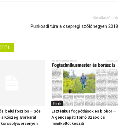
Következő cikk
Pünkösdi túra a csepregi szőlőhegyen 2018
ŐTŐL
Hírek
ós, belül foszlós – Sós
Esztétikus fogpótlások és biobor –
t a Kőszegi Borbarát
A gencsapáti Tömő Szabolcs
rkorcsolyaversenyén
mindkettőt készíti