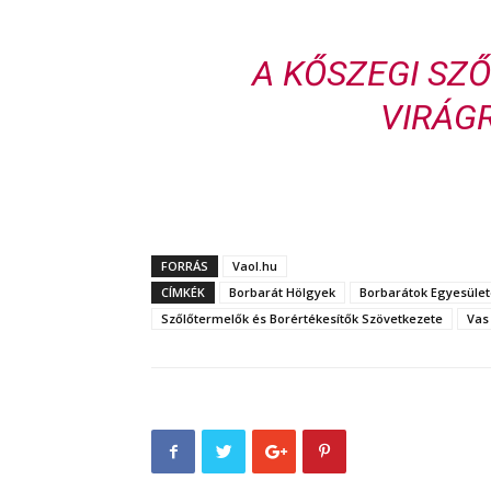
A KŐSZEGI SZŐ
VIRÁG
FORRÁS
Vaol.hu
CÍMKÉK
Borbarát Hölgyek
Borbarátok Egyesület
Szőlőtermelők és Borértékesítők Szövetkezete
Vas