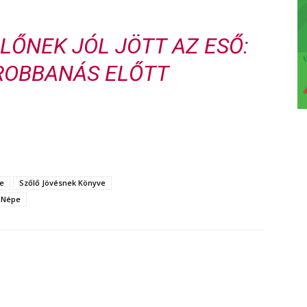
LŐNEK JÓL JÖTT AZ ESŐ:
ROBBANÁS ELŐTT
e
Szőlő Jövésnek Könyve
 Népe