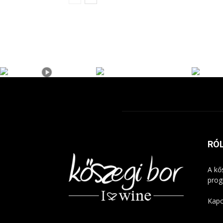
RÓ
A kő
prog
Kapc