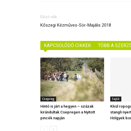
Előző cikk
Kőszegi Kézműves-Sör-Majális 2018
KAPCSOLÓDÓ CIKKEK
TÖBB A SZERZ
Csepreg
Sajtó
Hintó is járt a hegyen – százak
Kívül ropog
kirándultak Csepregen a Nyitott
stangli nyer
pincék napján
Hölgyek bo