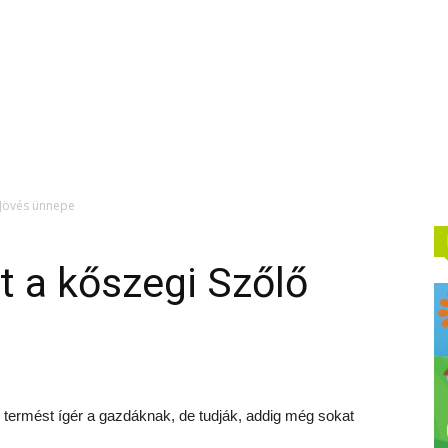
 Jövés ünnepe
 a kőszegi Szőlő
ó termést ígér a gazdáknak, de tudják, addig még sokat