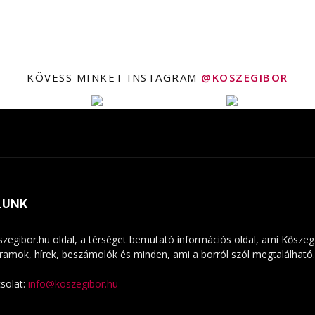
KÖVESS MINKET INSTAGRAM
@KOSZEGIBOR
LUNK
szegibor.hu oldal, a térséget bemutató információs oldal, ami Kőszeg
ramok, hírek, beszámolók és minden, ami a borról szól megtalálható. 
solat:
info@koszegibor.hu