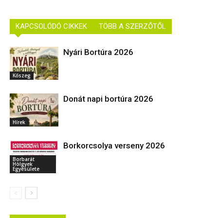
KAPCSOLÓDÓ CIKKEK
TÖBB A SZERZŐTŐL
Nyári Bortúra 2026
Kőszeg
Donát napi bortúra 2026
Hírek
Borkorcsolya verseny 2026
Borbarát
Hölgyek
Egyesülete