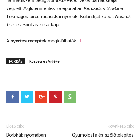
harmadikként pedig
Komondi Péter
Velős párnácskája
végzett. A gluténmentes kategóriában
Kercselics Szabina
Tökmagos túrós rudacskái nyertek. Különdíjat kapott
Noszek
Terézia
Sonkás kosárkája.
A
nyertes receptek
megtalálhatók
itt
.
FORRÁS
Kőszeg és Vidéke
Előző cikk
Következő cikk
Borbírák nyomában
Gyümölcsfa és szőlőtelepítés