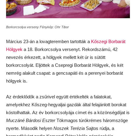
Borkorcsolya verseny Fénykép: Ohr Tibor
Március 23-án a lovagteremben tartották a
Kőszegi Borbarát
Hölgyek
a 18. Borkorcsolya versenyt. Rekordszámú, 42
nevezés érkezett, a hölgyek mellett két úr is sütött
borkorcsolyát. Eljöttek a Csepregi Borbarát Hölgyek, és két
nemrég alakult csapat: a gencsapáti és a perenyei borbarát
hölgyek is.
Az érdeklődők a zsűrivel együtt értékelték a falatokat,
amelyekhez Kőszeg-hegyaljai gazdák által felajánlott borokat
kóstolhattak. Az év borkorcsolyája címet és a közönségdíjat is
Muczáné Bárdosi Eszter
Tökmagos túrókrémes háromszöge
nyerte. Második helyen
Noszek Terézia
Sajtos rúdja, a