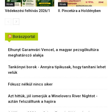
Hírek
Hírek
Védekezési felhívás 2026/1
II. Pincetúra a Holdényben
Borászportál
Elhunyt Garamvári Vencel, a magyar pezsgőkultúra
meghatározó alakja
Tankönyvi borok - Annyira tipikusak, hogy tanítani lehet
velük
Fókusz nélkül nincs siker
Azt hittük, jól ismerjük a Winelovers River Nightot -
aztán felszálltunk a hajóra