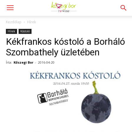
Kezdőlap
Hírek
Hírek
Kóstoló
Kékfrankos kóstoló a Borháló
Szombathely üzletében
Írta:
Kőszegi Bor
-
2016-04-20