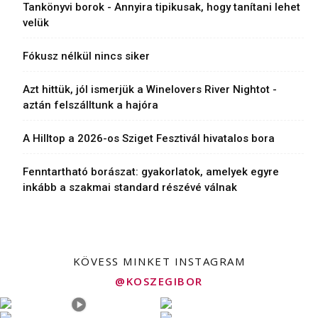
Tankönyvi borok - Annyira tipikusak, hogy tanítani lehet
velük
Fókusz nélkül nincs siker
Azt hittük, jól ismerjük a Winelovers River Nightot -
aztán felszálltunk a hajóra
A Hilltop a 2026-os Sziget Fesztivál hivatalos bora
Fenntartható borászat: gyakorlatok, amelyek egyre
inkább a szakmai standard részévé válnak
KÖVESS MINKET INSTAGRAM
@KOSZEGIBOR