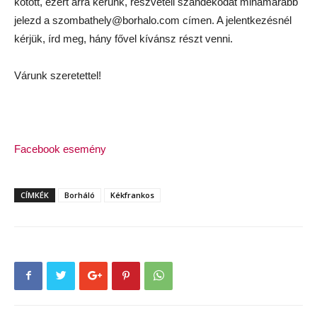
kötött, ezért arra kérünk, részvételi szándékodat mihamarabb
jelezd a szombathely@borhalo.com címen. A jelentkezésnél
kérjük, írd meg, hány fővel kívánsz részt venni.
Várunk szeretettel!
Facebook esemény
CÍMKÉK
Borháló
Kékfrankos