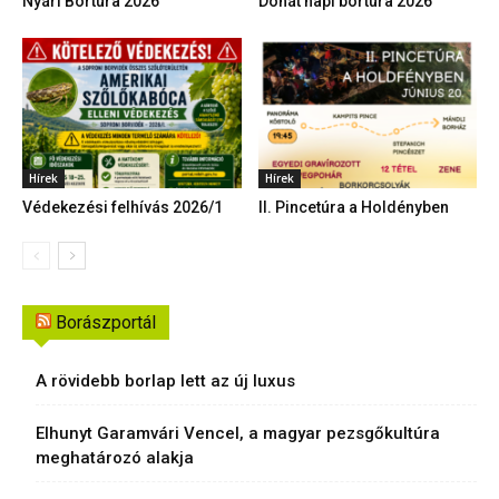
Nyári Bortúra 2026
Donát napi bortúra 2026
Hírek
Hírek
Védekezési felhívás 2026/1
II. Pincetúra a Holdényben
Borászportál
A rövidebb borlap lett az új luxus
Elhunyt Garamvári Vencel, a magyar pezsgőkultúra
meghatározó alakja