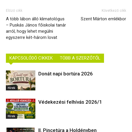
Előző cikk
Következő cikk
A több lábon álló klimatológus
Szent Márton emlékbor
– Puskás János főiskolai tanár
arról, hogy lehet megülni
egyszerre két-három lovat
KAPCSOLÓDÓ CIKKEK
TÖBB A SZERZŐTŐL
Donát napi bortúra 2026
Hírek
Védekezési felhívás 2026/1
Hírek
II. Pincetúra a Holdényben