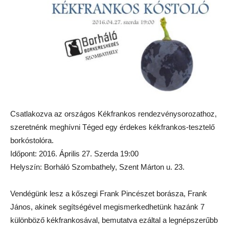
Csatlakozva az országos Kékfrankos rendezvénysorozathoz,
szeretnénk meghívni Téged egy érdekes kékfrankos-tesztelő
borkóstolóra.
Időpont: 2016. Április 27. Szerda 19:00
Helyszín: Borháló Szombathely, Szent Márton u. 23.
Vendégünk lesz a kőszegi Frank Pincészet borásza, Frank
János, akinek segítségével megismerkedhetünk hazánk 7
különböző kékfrankosával, bemutatva ezáltal a legnépszerűbb