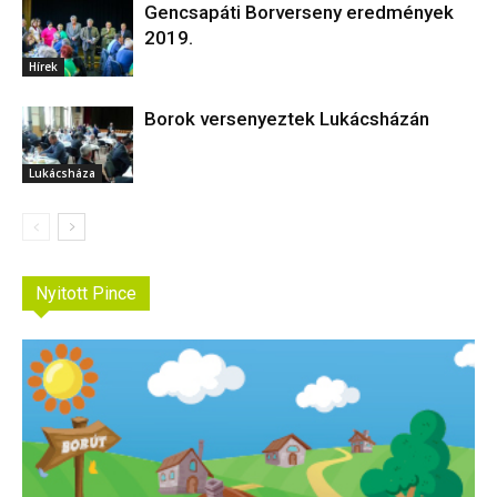
Gencsapáti Borverseny eredmények
2019.
Hírek
Borok versenyeztek Lukácsházán
Lukácsháza
Nyitott Pince