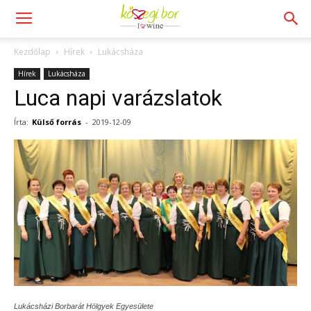
Kezdőlap
Hírek
Lukácsháza
Hírek
Lukácsháza
Luca napi varázslatok
Írta:
Külső forrás
-
2019-12-09
Lukácsházi Borbarát Hölgyek Egyesülete