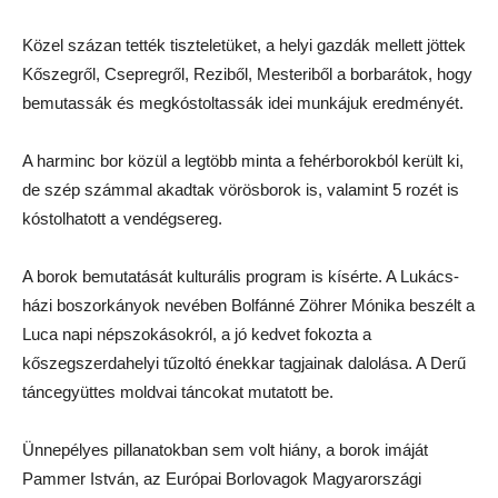
Közel százan tették tiszteletüket, a helyi gazdák mellett jöttek
Kőszegről, Csepregről, Reziből, Mesteriből a borbarátok, hogy
bemutassák és megkóstoltassák idei munkájuk eredményét.
A harminc bor közül a legtöbb minta a fehérborokból került ki,
de szép számmal akadtak vörösborok is, valamint 5 rozét is
kóstolhatott a vendégsereg.
A borok bemutatását kulturális program is kísérte. A Lukács-
házi boszorkányok nevében Bolfánné Zöhrer Mónika beszélt a
Luca napi népszokásokról, a jó kedvet fokozta a
kőszegszerdahelyi tűzoltó énekkar tagjainak dalolása. A Derű
táncegyüttes moldvai táncokat mutatott be.
Ünnepélyes pillanatokban sem volt hiány, a borok imáját
Pammer István, az Európai Borlovagok Magyarországi