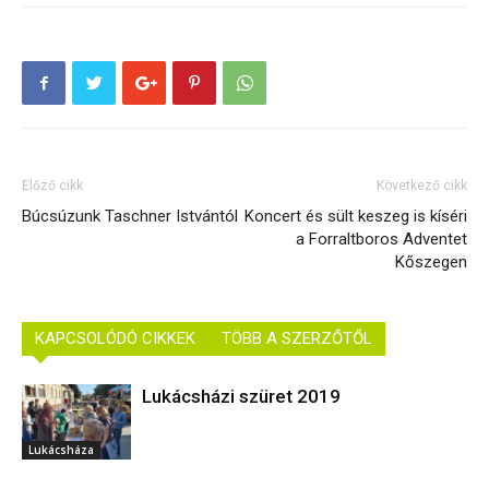
Előző cikk
Következő cikk
Búcsúzunk Taschner Istvántól
Koncert és sült keszeg is kíséri
a Forraltboros Adventet
Kőszegen
KAPCSOLÓDÓ CIKKEK
TÖBB A SZERZŐTŐL
Lukácsházi szüret 2019
Lukácsháza