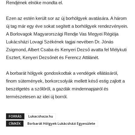
Rendjének elnöke mondta el.
Ezen az estén került sor az új borhölgyek avatására. A három
új tag már egy éve sokat segített a borhölgyek rendezvényein.
A Borlovagok Magyarországi Rendje Vas Megyei Régiója
Lukácsházi Lovagi Székének tagjai nevében Dr. Jónás
Zsigmond, Albert Csaba és Kenyeri Dezső avatta fel Mélykuti
Esztert, Kenyeri Dezsőnét és Ferencz Attilánét.
A borbarát hölgyek gondoskodtak a vendégek ellátásáról,
finom sütemények, borkorcsolyák mellett késő estig zajlott a
beszélgetés a szőlőről, a gazdák mindennapjairól és
természetesen az idei új borról.
FORRÁS
Lukacshaza.hu
CÍMKÉK
Borbarát Hölgyek Lukácsházi Egyesülete