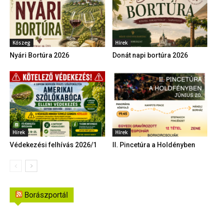
Kőszeg
Hírek
Nyári Bortúra 2026
Donát napi bortúra 2026
Hírek
Hírek
Védekezési felhívás 2026/1
II. Pincetúra a Holdényben
Borászportál