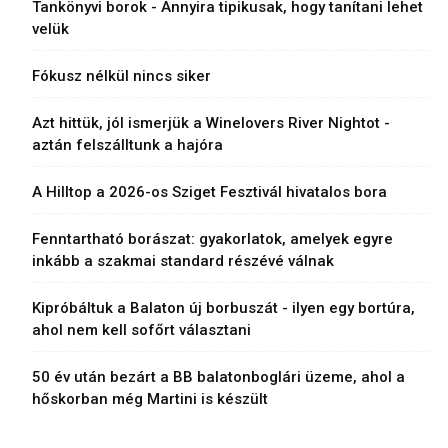
Tankönyvi borok - Annyira tipikusak, hogy tanítani lehet
velük
Fókusz nélkül nincs siker
Azt hittük, jól ismerjük a Winelovers River Nightot -
aztán felszálltunk a hajóra
A Hilltop a 2026-os Sziget Fesztivál hivatalos bora
Fenntartható borászat: gyakorlatok, amelyek egyre
inkább a szakmai standard részévé válnak
Kipróbáltuk a Balaton új borbuszát - ilyen egy bortúra,
ahol nem kell sofőrt választani
50 év után bezárt a BB balatonboglári üzeme, ahol a
hőskorban még Martini is készült