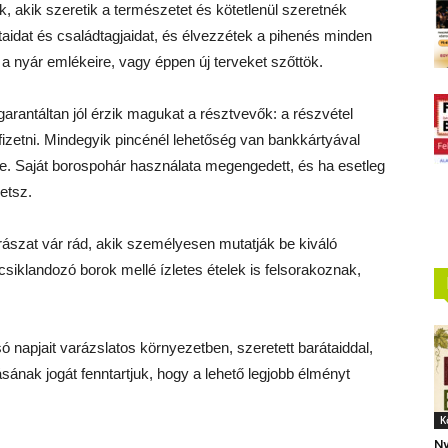
, akik szeretik a természetet és kötetlenül szeretnék
átaidat és családtagjaidat, és élvezzétek a pihenés minden
 a nyár emlékeire, vagy éppen új terveket szőttök.
rantáltan jól érzik magukat a résztvevők: a részvétel
 fizetni. Mindegyik pincénél lehetőség van bankkártyával
re. Saját borospohár használata megengedett, és ha esetleg
etsz.
ászat vár rád, akik személyesen mutatják be kiváló
csiklandozó borok mellé ízletes ételek is felsorakoznak,
só napjait varázslatos környezetben, szeretett barátaiddal,
sának jogát fenntartjuk, hogy a lehető legjobb élményt
K
Ny