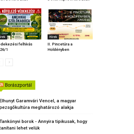
írek
Hírek
dekezési felhívás
II. Pincetúra a
26/1
Holdényben
Borászportál
Elhunyt Garamvári Vencel, a magyar
pezsgőkultúra meghatározó alakja
Tankönyvi borok - Annyira tipikusak, hogy
tanítani lehet velük