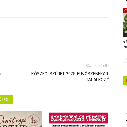
H
Vé
20
Következő cikk
i
KŐSZEGI SZÜRET 2025. FÚVÓSZENEKARI
TALÁLKOZÓ
ŐTŐL