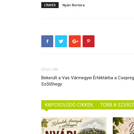
CÍMKÉK
Nyári Bortúra
Előző cikk
Bekerült a Vas Vármegyei Értéktárba a Csepreg
Szőlőhegy
KAPCSOLÓDÓ CIKKEK
TÖBB A SZERZ