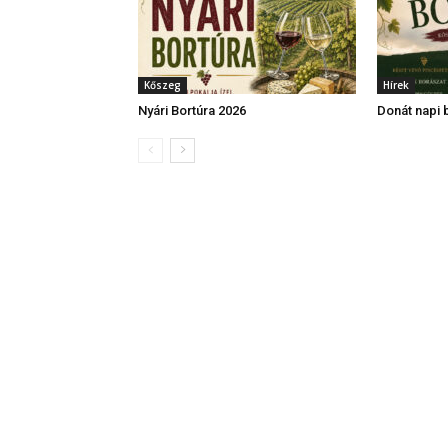
Kőszeg
Hírek
Nyári Bortúra 2026
Donát napi 