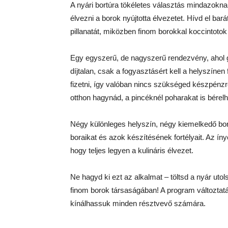
A nyári bortúra tökéletes választás mindazoknak
élvezni a borok nyújtotta élvezetet. Hívd el bar
pillanatát, miközben finom borokkal koccintotok
Egy egyszerű, de nagyszerű rendezvény, ahol ga
díjtalan, csak a fogyasztásért kell a helyszínen
fizetni, így valóban nincs szükséged készpénz
otthon hagynád, a pincéknél poharakat is bérelh
Négy különleges helyszín, négy kiemelkedő bor
boraikat és azok készítésének fortélyait. Az íny
hogy teljes legyen a kulináris élvezet.
Ne hagyd ki ezt az alkalmat – töltsd a nyár utol
finom borok társaságában! A program változtatá
kínálhassuk minden résztvevő számára.