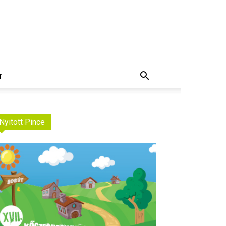
T
Nyitott Pince