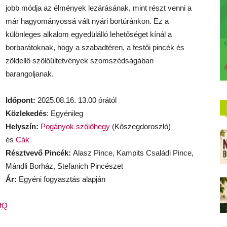
jobb módja az élmények lezárásának, mint részt venni a
már hagyományossá vált nyári bortúránkon. Ez a
különleges alkalom egyedülálló lehetőséget kínál a
borbarátoknak, hogy a szabadtéren, a festői pincék és
zöldellő szőlőültetvények szomszédságában
barangoljanak.
Időpont:
2025.08.16. 13.00 órától
Közlekedés
: Egyénileg
Helyszín:
Pogányok szőlőhegy
(Kőszegdoroszló)
és
Cák
Résztvevő Pincék:
Alasz Pince, Kampits Családi Pince,
Mándli Borház, Stefanich Pincészet
Ár:
Egyéni fogyasztás alapján
kfQ