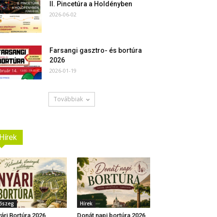
II. Pincetúra a Holdényben
2026-06-02
Farsangi gasztro- és bortúra
2026
2026-01-19
Továbbiak
Hírek
őszeg
Hírek
ári Bortúra 2026
Donát napi bortúra 2026