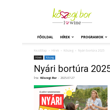
Kőszegi
Bor
FŐOLDAL
HÍREK
PROGRAMOK
Kezdőlap
Hírek
Kőszeg
Nyári bortúra 2025
Hírek
Kőszeg
Nyári bortúra 202
Írta:
Kőszegi Bor
-
2025-07-27