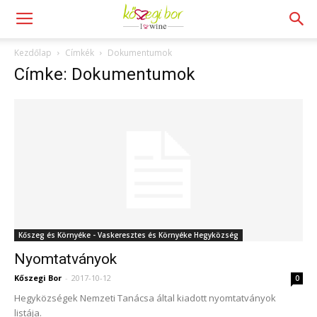
Kezdőlap
Címkék
Dokumentumok
Címke: Dokumentumok
Kőszeg és Környéke - Vaskeresztes és Környéke Hegyközség
Nyomtatványok
Kőszegi Bor
-
2017-10-12
0
Hegyközségek Nemzeti Tanácsa által kiadott nyomtatványok
listája.