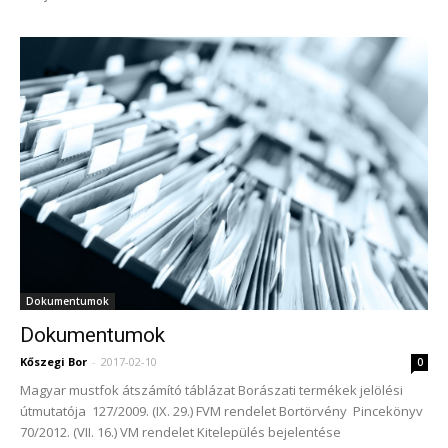
Dokumentumok
Dokumentumok
Kőszegi Bor
-
2017-02-10
0
Magyar mustfok átszámító táblázat Borászati termékek jelölési
útmutatója 127/2009. (IX. 29.) FVM rendelet Bortörvény Pincekönyv
70/2012. (VII. 16.) VM rendelet Kitelepülés bejelentése