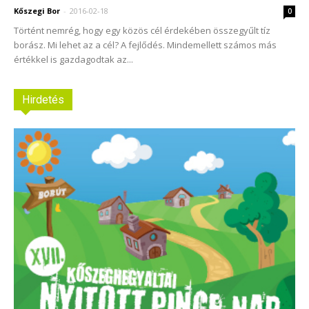
Kőszegi Bor
-
2016-02-18
0
Történt nemrég, hogy egy közös cél érdekében összegyűlt tíz
borász. Mi lehet az a cél? A fejlődés. Mindemellett számos más
értékkel is gazdagodtak az...
Hirdetés