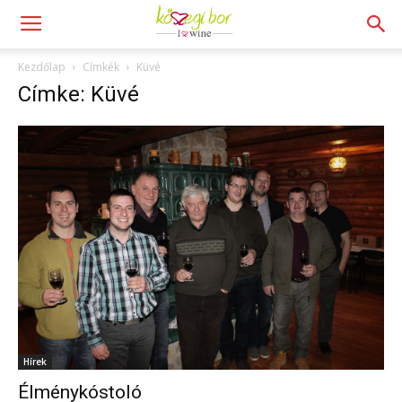
Kezdőlap
Címkék
Küvé
Címke: Küvé
Hírek
Élménykóstoló