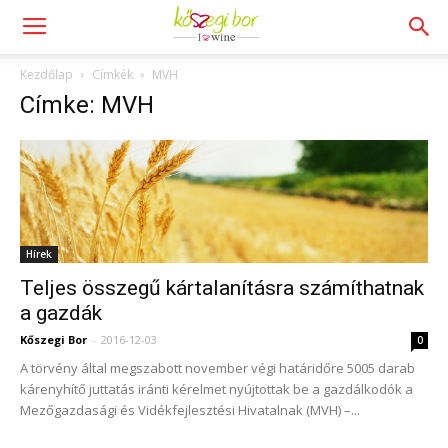
Kezdőlap
Címkék
MVH
Címke: MVH
Hírek
Teljes összegű kártalanításra számíthatnak
a gazdák
Kőszegi Bor
-
2016-12-03
0
A törvény által megszabott november végi határidőre 5005 darab
kárenyhítő juttatás iránti kérelmet nyújtottak be a gazdálkodók a
Mezőgazdasági és Vidékfejlesztési Hivatalnak (MVH) –...