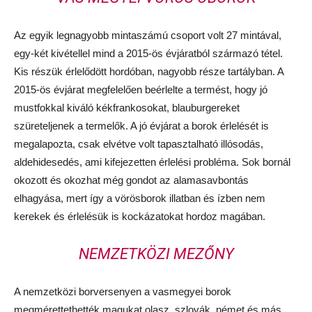
Az egyik legnagyobb mintaszámú csoport volt 27 mintával,
egy-két kivétellel mind a 2015-ös évjáratból származó tétel.
Kis részük érlelődött hordóban, nagyobb része tartályban. A
2015-ös évjárat megfelelően beérlelte a termést, hogy jó
mustfokkal kiváló kékfrankosokat, blauburgereket
szüreteljenek a termelők. A jó évjárat a borok érlelését is
megalapozta, csak elvétve volt tapasztalható illósodás,
aldehidesedés, ami kifejezetten érlelési probléma. Sok bornál
okozott és okozhat még gondot az alamasavbontás
elhagyása, mert így a vörösborok illatban és ízben nem
kerekek és érlelésük is kockázatokat hordoz magában.
NEMZETKÖZI MEZŐNY
A nemzetközi borversenyen a vasmegyei borok
megmérettethették magukat olasz, szlovák, német és más