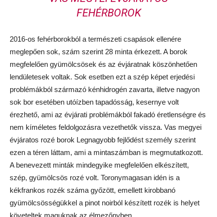
FEHÉRBOROK
2016-os fehérborokból a természeti csapások ellenére
meglepően sok, szám szerint 28 minta érkezett. A borok
megfelelően gyümölcsösek és az évjáratnak köszönhetően
lendületesek voltak. Sok esetben ezt a szép képet erjedési
problémákból származó kénhidrogén zavarta, illetve nagyon
sok bor esetében utóízben tapadósság, kesernye volt
érezhető, ami az évjárati problémákból fakadó éretlenségre és
nem kíméletes feldolgozásra vezethetők vissza. Vas megyei
évjáratos rozé borok Legnagyobb fejlődést személy szerint
ezen a téren láttam, ami a mintaszámban is megmutatkozott.
A benevezett minták mindegyike megfelelően elkészített,
szép, gyümölcsös rozé volt. Toronymagasan idén is a
kékfrankos rozék száma győzött, emellett kirobbanó
gyümölcsösségükkel a pinot noirból készített rozék is helyet
követeltek maguknak az élmezőnyben.