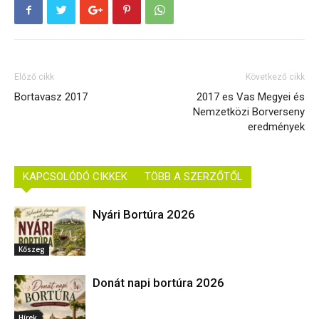
Előző cikk
Következő cikk
Bortavasz 2017
2017 es Vas Megyei és
Nemzetközi Borverseny
eredmények
KAPCSOLÓDÓ CIKKEK
TÖBB A SZERZŐTŐL
Nyári Bortúra 2026
Kőszeg
Donát napi bortúra 2026
Hírek