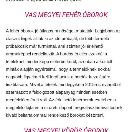
VAS MEGYEI FEHÉR ÓBOROK
A fehér óborok jó átlagos minőséget mutattak. Legjobban az
olaszrizlingek állták ki az idő próbáját, de több termelő
próbálkozik már furminttal, ami szintén jól érlelhető
aromaképpel rendelkezik. A hordós érlelés ezeknél a
tételeknél mindenképp előtérbe kerül, azonban a kóstolt
minták alapján egyértelmű, hogy a termelőknek sokkal
nagyobb figyelmet kell fordítaniuk a hordók kezelésére,
tisztítására. Mivel a tételek mindegyike a 2015-ös évjáratból
származott a feldolgozott alapanyag minden esetben
megfelelően érett volt. Az érlelhető fehérborok esetében a
megfelelő fajta és a szüreti időpont megválasztásával tudunk
kiváló beltartalommal rendelkező borokat készíteni.
VAS MEGYEI VÖRÖS ÓBOROK