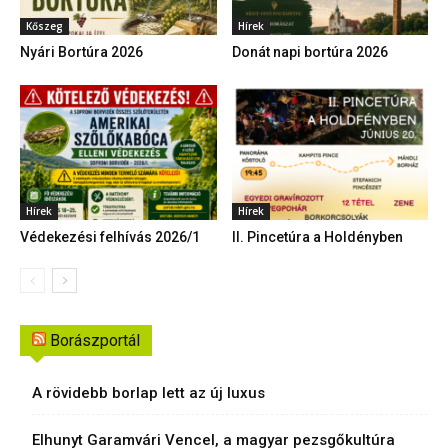
Kőszeg
Hírek
Nyári Bortúra 2026
Donát napi bortúra 2026
Hírek
Hírek
Védekezési felhívás 2026/1
II. Pincetúra a Holdényben
Borászportál
A rövidebb borlap lett az új luxus
Elhunyt Garamvári Vencel, a magyar pezsgőkultúra