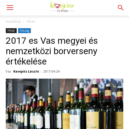
Kezdőlap
Hírek
Hírek
Kőszeg
2017 es Vas megyei és
nemzetközi borverseny
értékelése
Írta:
Kampits László
-
2017-04-24