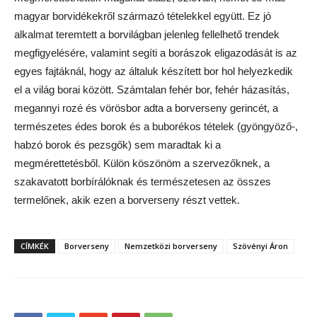
magyar borvidékekről származó tételekkel együtt. Ez jó
alkalmat teremtett a borvilágban jelenleg fellelhető trendek
megfigyelésére, valamint segíti a borászok eligazodását is az
egyes fajtáknál, hogy az általuk készített bor hol helyezkedik
el a világ borai között. Számtalan fehér bor, fehér házasítás,
megannyi rozé és vörösbor adta a borverseny gerincét, a
természetes édes borok és a buborékos tételek (gyöngyöző-,
habzó borok és pezsgők) sem maradtak ki a
megmérettetésből. Külön köszönöm a szervezőknek, a
szakavatott borbírálóknak és természetesen az összes
termelőnek, akik ezen a borverseny részt vettek.
CÍMKÉK
Borverseny
Nemzetközi borverseny
Szövényi Áron