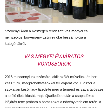
Szövényi Áron a Kőszegen rendezett Vas megyei és
nemzetközi borverseny zsűri elnöke beszámolója a
kategóriákról.
VAS MEGYEI ÉVJÁRATOS
VÖRÖSBOROK
2016 mindannyiunk számára, akik szőlőt művelünk és bort
készítünk, megpróbáltatásokkal teli évjárat volt. Először a
szokatlan késői fagy tizedelte meg a termést és zavarta össze
a szőlő életciklusát, majd újraéledése után a csapadékos
időjárás tette próbára a borászokat a növényvédelem terén. A