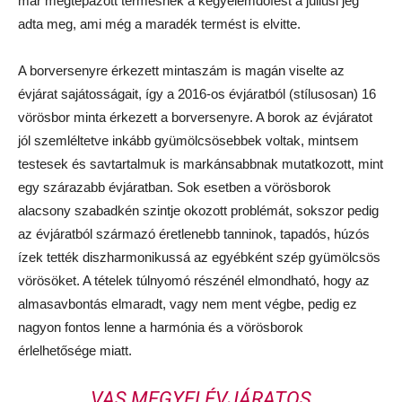
már megtépázott termésnek a kegyelemdöfést a júliusi jég
adta meg, ami még a maradék termést is elvitte.
A borversenyre érkezett mintaszám is magán viselte az
évjárat sajátosságait, így a 2016-os évjáratból (stílusosan) 16
vörösbor minta érkezett a borversenyre. A borok az évjáratot
jól szemléltetve inkább gyümölcsösebbek voltak, mintsem
testesek és savtartalmuk is markánsabbnak mutatkozott, mint
egy szárazabb évjáratban. Sok esetben a vörösborok
alacsony szabadkén szintje okozott problémát, sokszor pedig
az évjáratból származó éretlenebb tanninok, tapadós, húzós
ízek tették diszharmonikussá az egyébként szép gyümölcsös
vörösöket. A tételek túlnyomó részénél elmondható, hogy az
almasavbontás elmaradt, vagy nem ment végbe, pedig ez
nagyon fontos lenne a harmónia és a vörösborok
érlelhetősége miatt.
VAS MEGYEI ÉVJÁRATOS