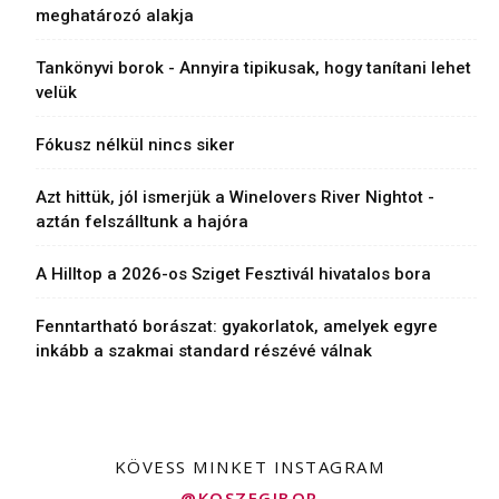
meghatározó alakja
Tankönyvi borok - Annyira tipikusak, hogy tanítani lehet
velük
Fókusz nélkül nincs siker
Azt hittük, jól ismerjük a Winelovers River Nightot -
aztán felszálltunk a hajóra
A Hilltop a 2026-os Sziget Fesztivál hivatalos bora
Fenntartható borászat: gyakorlatok, amelyek egyre
inkább a szakmai standard részévé válnak
KÖVESS MINKET INSTAGRAM
@KOSZEGIBOR