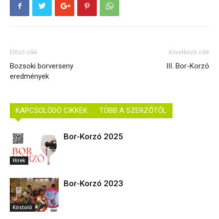
Előző cikk
Következő cikk
Bozsoki borverseny
III. Bor-Korzó
eredmények
KAPCSOLÓDÓ CIKKEK
TÖBB A SZERZŐTŐL
Bor-Korzó 2025
Hírek
Bor-Korzó 2023
Kóstoló