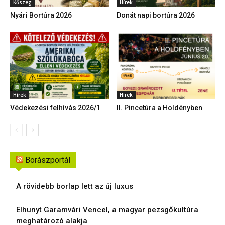
Kőszeg
Hírek
Nyári Bortúra 2026
Donát napi bortúra 2026
Hírek
Hírek
Védekezési felhívás 2026/1
II. Pincetúra a Holdényben
Borászportál
A rövidebb borlap lett az új luxus
Elhunyt Garamvári Vencel, a magyar pezsgőkultúra
meghatározó alakja