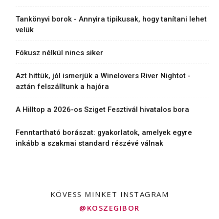
Tankönyvi borok - Annyira tipikusak, hogy tanítani lehet
velük
Fókusz nélkül nincs siker
Azt hittük, jól ismerjük a Winelovers River Nightot -
aztán felszálltunk a hajóra
A Hilltop a 2026-os Sziget Fesztivál hivatalos bora
Fenntartható borászat: gyakorlatok, amelyek egyre
inkább a szakmai standard részévé válnak
KÖVESS MINKET INSTAGRAM
@KOSZEGIBOR