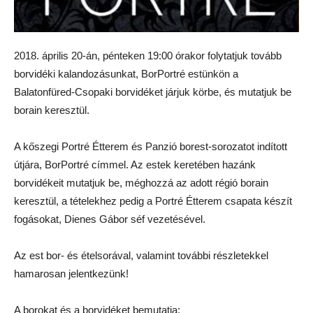
2018. április 20-án, pénteken 19:00 órakor folytatjuk tovább
borvidéki kalandozásunkat, BorPortré estünkön a
Balatonfüred-Csopaki borvidéket járjuk körbe, és mutatjuk be
borain keresztül.
A kőszegi Portré Étterem és Panzió borest-sorozatot indított
útjára, BorPortré címmel. Az estek keretében hazánk
borvidékeit mutatjuk be, méghozzá az adott régió borain
keresztül, a tételekhez pedig a Portré Étterem csapata készít
fogásokat, Dienes Gábor séf vezetésével.
Az est bor- és ételsorával, valamint további részletekkel
hamarosan jelentkezünk!
A borokat és a borvidéket bemutatja: