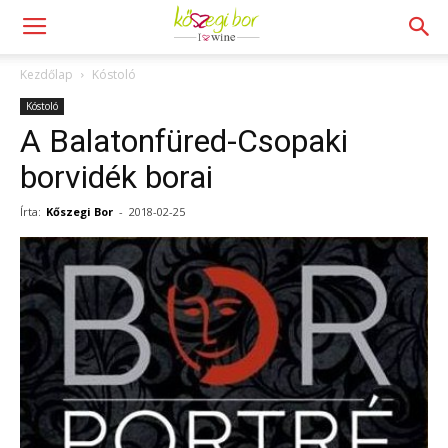
Kezdőlap
Kóstoló
Kóstoló
A Balatonfüred-Csopaki
borvidék borai
Írta:
Kőszegi Bor
-
2018-02-25