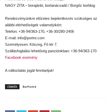
NAGY ZITA – borajánló, bortanácsadó / Borgőz borblog
Rendezvényünkre előzetes bejelentkezés szükséges az
alábbi elérhetőségek valamelyi
kén:
Telefon: +36-94/363-170, +36-30/280-2406
E-mail: info@portre.com
Személyesen: Kőszeg, Fő tér 7.
Szállásfoglalási lehetőség panziónkban: +36-94/363-170
Facebook esemény
A változtatás jogát fenntartjuk!
CÍMKÉK
BorPortré