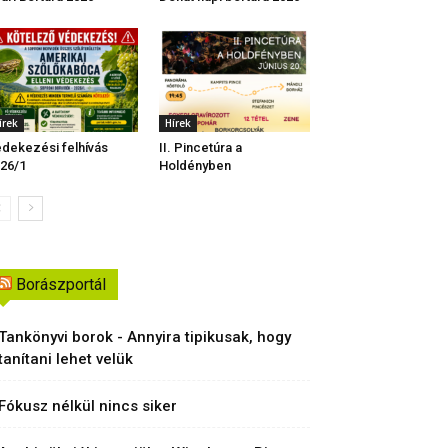
írek
Hírek
dekezési felhívás
II. Pincetúra a
26/1
Holdényben
Borászportál
Tankönyvi borok - Annyira tipikusak, hogy
tanítani lehet velük
Fókusz nélkül nincs siker