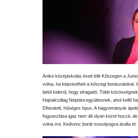
Anikó középiskolás éveit tölti Kőszegen a Jur
volna, ha képviselheti a kőszegi borászatokat. 
belül kiderül, hogy elragadó. Több közösségnek i
Hajnalcsillag Néptáncegyüttesnek, ahol kellő h
Elhivatott, hűséges típus. A hagyományok ápolás
fogyasztása igaz nem áll olyan közel hozzá, de 
volna írni. Kedvenc borát mosolyogva árulta el: 