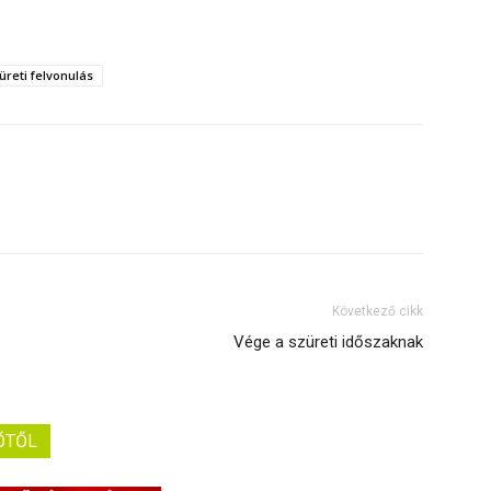
üreti felvonulás
Következő cikk
Vége a szüreti időszaknak
ŐTŐL