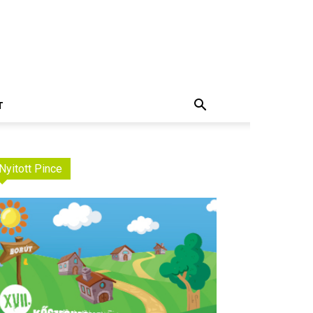
T
Nyitott Pince