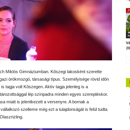
H
Vé
20
isich Miklós Gimnáziumban. Kőszegi lakosként szerette
Igazi örökmozgó, társasági típus. Személyisége rövid időn
s tagja volt Kőszegen. Aktív tagja jelenleg is a
atározottsággal lép színpadra minden egyes szerepléskor.
a miatt is jelentkezett a versenyre. A bornak a
vállalkozó szelleme még ezt a tulajdonságát is felül tudta
Olaszrizling.