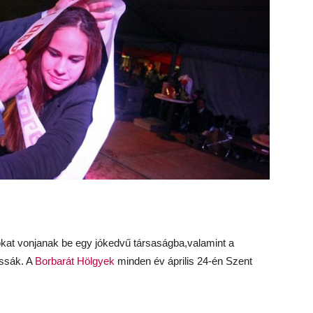
okat vonjanak be egy jókedvű társaságba,valamint a
assák. A
Borbarát Hölgyek
minden év április 24-én Szent