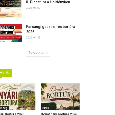
II. Pincetúra a Holdényben
2026-06-02
Farsangi gasztro- és bortúra
2026
2026-01-19
Továbbiak
Hírek
őszeg
Hírek
ári Bortúra 2026
Donát napi bortúra 2026