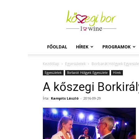
Kőszegi
Bor
FŐOLDAL
HÍREK
PROGRAMOK
Kezdőlap
Egyesületek
Borbarát Hölgyek Egyesüle
Egyesületek
Borbarát Hölgyek Egyesülete
Hírek
A kőszegi Borkirá
Írta:
Kampits László
-
2016-09-29