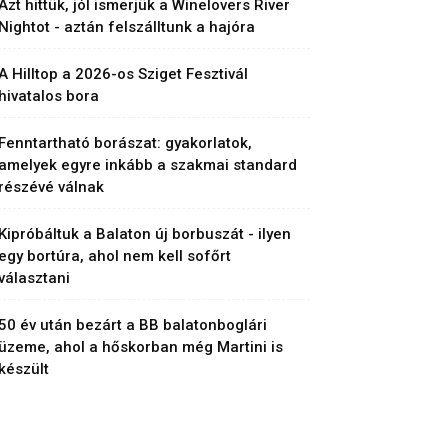
Azt hittük, jól ismerjük a Winelovers River
Nightot - aztán felszálltunk a hajóra
A Hilltop a 2026-os Sziget Fesztivál
hivatalos bora
Fenntartható borászat: gyakorlatok,
amelyek egyre inkább a szakmai standard
részévé válnak
Kipróbáltuk a Balaton új borbuszát - ilyen
egy bortúra, ahol nem kell sofőrt
választani
50 év után bezárt a BB balatonboglári
üzeme, ahol a hőskorban még Martini is
készült