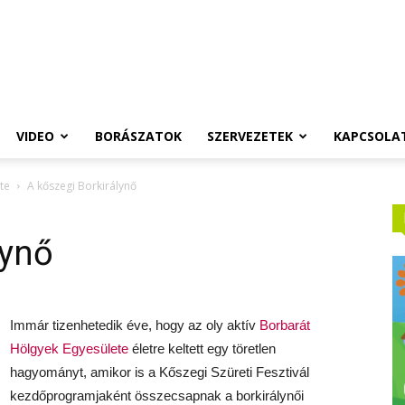
VIDEO
BORÁSZATOK
SZERVEZETEK
KAPCSOLA
te
A kőszegi Borkirálynő
lynő
Immár tizenhetedik éve, hogy az oly aktív
Borbarát
Hölgyek Egyesülete
életre keltett egy töretlen
hagyományt, amikor is a Kőszegi Szüreti Fesztivál
kezdőprogramjaként összecsapnak a borkirálynői