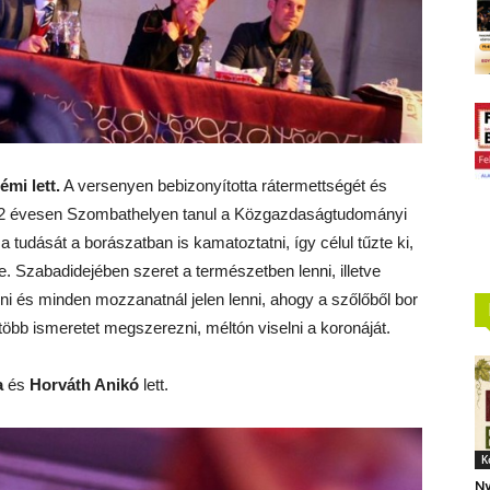
mi lett.
A versenyen bebizonyította rátermettségét és
 22 évesen Szombathelyen tanul a Közgazdaságtudományi
 tudását a borászatban is kamatoztatni, így célul tűzte ki,
e. Szabadidejében szeret a természetben lenni, illetve
ni és minden mozzanatnál jelen lenni, ahogy a szőlőből bor
öbb ismeretet megszerezni, méltón viselni a koronáját.
a
és
Horváth Anikó
lett.
K
Ny