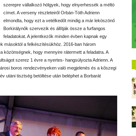
szerepre vállalkozó hölgyek, hogy elnyerhessék a méltó
címet. A verseny részleteiről Orbán-Tóth Adrienn
elmondta, hogy ezt a vetélkedőt mindig a már leköszönő
Borkirálynők szervezik és állítják össze a furfangos
feladatokat. A jelentkezők minden évben kapnak egy
tnek másoktól a felkészítésükhöz. 2016-ban három
 közönségnek, hogy mennyire rátermett a feladatra. A
ltságot szerez 1 évre a nyertes- hangsúlyozta Adrienn. A
 városi boros rendezvényeken való megjelenés és a kőszegi
év utáni tisztség betöltése után beléphet a Borbarát