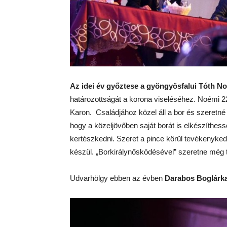
Az idei év győztese a gyöngyösfalui Tóth Noé
határozottságát a korona viseléséhez. Noémi
Karon. Családjához közel áll a bor és szeretné a
hogy a közeljövőben saját borát is elkészíthess
kertészkedni. Szeret a pince körül tevékenyked
készül. „Borkirálynősködésével” szeretne még t
Udvarhölgy ebben az évben
Darabos Boglárk