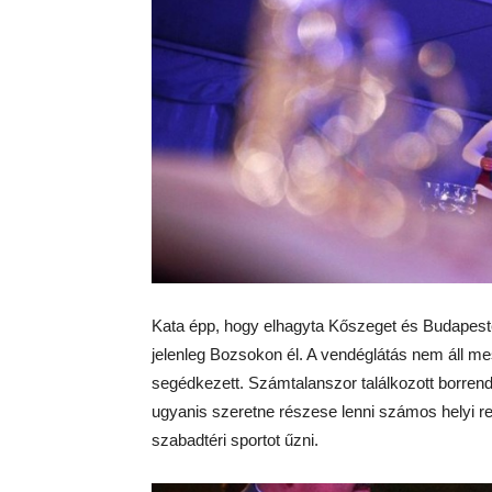
Kata épp, hogy elhagyta Kőszeget és Budapeste
jelenleg Bozsokon él. A vendéglátás nem áll me
segédkezett. Számtalanszor találkozott borrende
ugyanis szeretne részese lenni számos helyi re
szabadtéri sportot űzni.