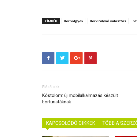
CÍMKÉK
Borhölgyek
Borkirálynő választás
Sz
Előző cikk
Kóstolom: új mobilalkalmazás készült
borturistáknak
KAPCSOLÓDÓ CIKKEK
TÖBB A SZERZ