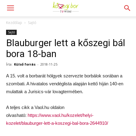
Kezdőlap
Sajtó
Sajtó
Blauburger lett a kőszegi bál
bora 18-ban
Írta:
Külső forrás
-
2018-11-25
A 15. volt a borbarát hölgyek szervezte borbálok sorában a
szombati. A hivatalos vendéglista alapján kettő híján 140-en
mulattak a Jurisics-vár lovagtermében.
A teljes cikk a Vaol.hu oldalon
olvasható:
https://www.vaol.hu/kozelet/helyi-
kozelet/blauburger-lett-a-koszegi-bal-bora-2644910/