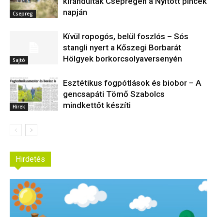
kirándultak Csepregen a Nyitott pincék
napján
Csepreg
Kívül ropogós, belül foszlós – Sós
stangli nyert a Kőszegi Borbarát
Hölgyek borkorcsolyaversenyén
Sajtó
Esztétikus fogpótlások és biobor – A
gencsapáti Tömő Szabolcs
mindkettőt készíti
Hírek
Hirdetés