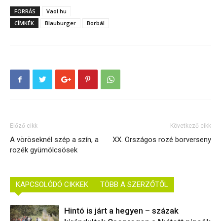
FORRÁS
Vaol.hu
CÍMKÉK
Blauburger
Borbál
Előző cikk
Következő cikk
A vöröseknél szép a szín, a
XX. Országos rozé borverseny
rozék gyümölcsösek
KAPCSOLÓDÓ CIKKEK
TÖBB A SZERZŐTŐL
Hintó is járt a hegyen – százak