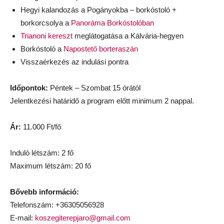
Hegyi kalandozás a Pogányokba – borkóstoló +
borkorcsolya a
Panoráma Borkóstolóban
Trianoni kereszt
meglátogatása a Kálvária-hegyen
Borkóstoló a
Napostető borteraszán
Visszaérkezés az indulási pontra
Időpontok:
Péntek – Szombat 15 órától
Jelentkezési határidő a program előtt minimum 2 nappal.
Ár:
11.000 Ft/fő
Induló létszám: 2 fő
Maximum létszám: 20 fő
Bővebb információ:
Telefonszám: +36305056928
E-mail:
koszegiterepjaro@gmail.com