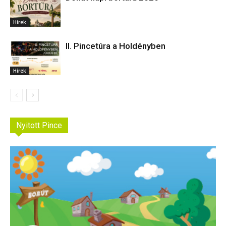
Hírek
II. Pincetúra a Holdényben
Hírek
Nyitott Pince