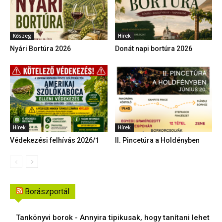
Kőszeg
Hírek
Nyári Bortúra 2026
Donát napi bortúra 2026
Hírek
Hírek
Védekezési felhívás 2026/1
II. Pincetúra a Holdényben
Borászportál
Tankönyvi borok - Annyira tipikusak, hogy tanítani lehet