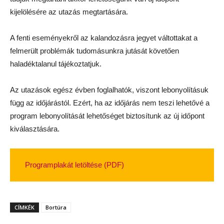
kijelölésére az utazás megtartására.
A fenti eseményekről az kalandozásra jegyet váltottakat a
felmerült problémák tudomásunkra jutását követően
haladéktalanul tájékoztatjuk.
Az utazások egész évben foglalhatók, viszont lebonyolításuk
függ az időjárástól. Ezért, ha az időjárás nem teszi lehetővé a
program lebonyolítását lehetőséget biztosítunk az új időpont
kiválasztására.
Programplakát letöltése (PDF)
CÍMKÉK
Bortúra