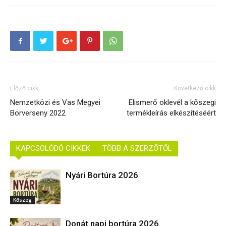
Előző cikk
Következő cikk
Nemzetközi és Vas Megyei
Elismerő oklevél a kőszegi
Borverseny 2022
termékleírás elkészítéséért
KAPCSOLÓDÓ CIKKEK
TÖBB A SZERZŐTŐL
Nyári Bortúra 2026
Kőszeg
Donát napi bortúra 2026