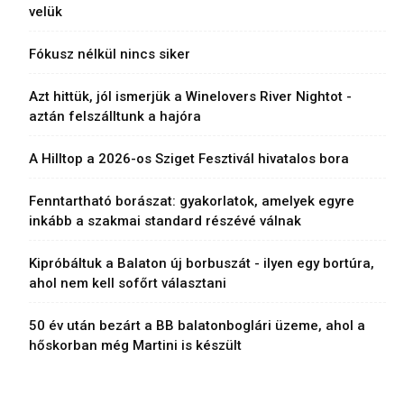
velük
Fókusz nélkül nincs siker
Azt hittük, jól ismerjük a Winelovers River Nightot -
aztán felszálltunk a hajóra
A Hilltop a 2026-os Sziget Fesztivál hivatalos bora
Fenntartható borászat: gyakorlatok, amelyek egyre
inkább a szakmai standard részévé válnak
Kipróbáltuk a Balaton új borbuszát - ilyen egy bortúra,
ahol nem kell sofőrt választani
50 év után bezárt a BB balatonboglári üzeme, ahol a
hőskorban még Martini is készült