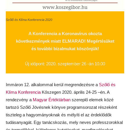
Szőlő és Klíma Konferencia 2020
A Konferencia a Koronavírus okozta
következmények miatt ELMARAD! Megértésüket
és további bizalmukat köszönjük!
Új időpont: 2020. szeptember 26 -án 10.00
Immáron 12. alkalommal kerül megrendezésre a
Szőlő és
Klíma Konferencia
Kőszegen 2020. április 24-25 –én. A
rendezvény a
Magyar Értéktárban
szereplő elemek közé
tartozó Szőlő Jövésnek könyve programsorozat részeként
tiszteleg a hagyományoknak és mélyíti el az érdeklődők
tudásanyagát. Egy tanácskozás, mely neves professzorokkal
és termelőkkel, különleges kutatásokat, megfigyeléseket,