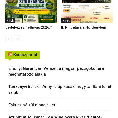
Hírek
Hírek
Védekezési felhívás 2026/1
II. Pincetúra a Holdényben
Borászportál
Elhunyt Garamvári Vencel, a magyar pezsgőkultúra
meghatározó alakja
Tankönyvi borok - Annyira tipikusak, hogy tanítani lehet
velük
Fókusz nélkül nincs siker
Azt hittük, jól ismerjük a Winelovers River Nightot -