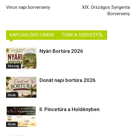
Vince napi borverseny
XIX. Országos Syngenta
Borverseny
KAPCSOLÓDÓ CIKKEK
TÖBB A SZERZŐTŐL
Nyári Bortúra 2026
Kőszeg
Donát napi bortúra 2026
Hírek
II. Pincetúra a Holdényben
Hírek