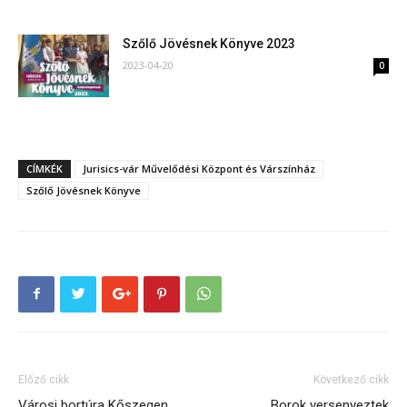
Szőlő Jövésnek Könyve 2023
2023-04-20
0
CÍMKÉK
Jurisics-vár Művelődési Központ és Várszínház
Szőlő Jövésnek Könyve
Előző cikk
Következő cikk
Városi bortúra Kőszegen
Borok versenyeztek