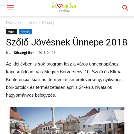
Kezdőlap
Hírek
Kőszeg
Hírek
Kőszeg
Szőlő Jövésnek Ünnepe 2018
Írta:
Kőszegi Bor
-
2018-04-06
Az idei évben is sok program lesz a város ünnepnapjához
kapcsolódóan: Vas Megyei Borverseny, 10. Szőlő és Klíma
Konferencia, kiállítás, természetismereti verseny, nyilvános
borkóstolók és természetesen április 24-én a hivatalos
hagyományos bejegyzés.