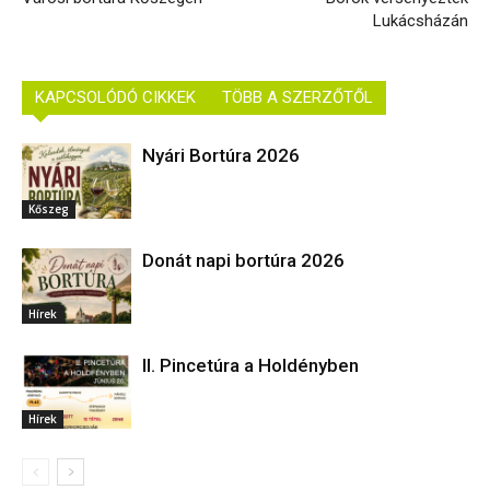
Lukácsházán
KAPCSOLÓDÓ CIKKEK
TÖBB A SZERZŐTŐL
Nyári Bortúra 2026
Kőszeg
Donát napi bortúra 2026
Hírek
II. Pincetúra a Holdényben
Hírek