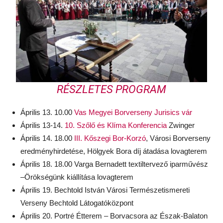
RÉSZLETES PROGRAM
Április 13. 10.00
Vas Megyei Borverseny Jurisics vár
Április 13-14.
10. Szőlő és Klíma Konferencia
Zwinger
Április 14. 18.00
III. Kőszegi Bor-Korzó
, Városi Borverseny
eredményhirdetése, Hölgyek Bora díj átadása lovagterem
Április 18. 18.00 Varga Bernadett textiltervező iparművész
–Örökségünk kiállítása lovagterem
Április 19. Bechtold István Városi Természetismereti
Verseny Bechtold Látogatóközpont
Április 20. Portré Étterem – Borvacsora az Észak-Balaton