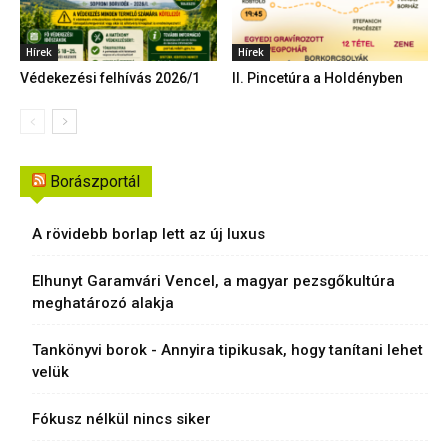
Hírek
Hírek
Védekezési felhívás 2026/1
II. Pincetúra a Holdényben
Borászportál
A rövidebb borlap lett az új luxus
Elhunyt Garamvári Vencel, a magyar pezsgőkultúra
meghatározó alakja
Tankönyvi borok - Annyira tipikusak, hogy tanítani lehet
velük
Fókusz nélkül nincs siker