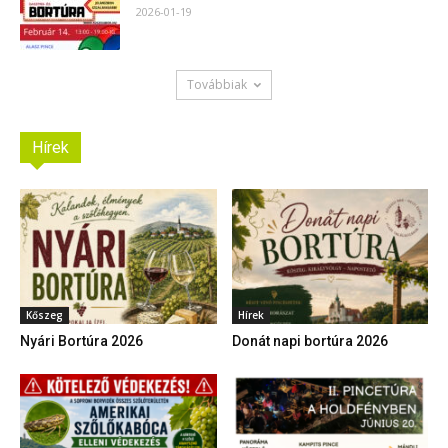
2026-01-19
Továbbiak
Hírek
Kőszeg
Hírek
Nyári Bortúra 2026
Donát napi bortúra 2026