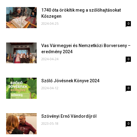
1740 óta örökítik meg a szőlőhajtásokat
Kőszegen
2024-04-25
0
Vas Vármegyei és Nemzetközi Borverseny –
eredmény 2024
2024-04-24
0
Szőlő Jövésnek Könyve 2024
2024-04-12
0
Szövényi Ernő Vándordíjról
2023-05-18
0