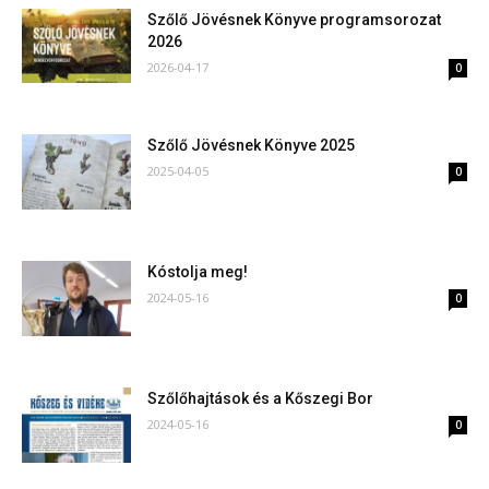
Szőlő Jövésnek Könyve programsorozat
2026
2026-04-17
0
Szőlő Jövésnek Könyve 2025
2025-04-05
0
Kóstolja meg!
2024-05-16
0
Szőlőhajtások és a Kőszegi Bor
2024-05-16
0