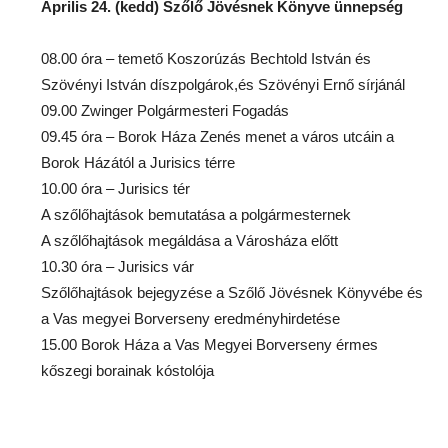
Április 24. (kedd) Szőlő Jövésnek Könyve ünnepség
08.00 óra – temető Koszorúzás Bechtold István és
Szövényi István díszpolgárok,és Szövényi Ernő sírjánál
09.00 Zwinger Polgármesteri Fogadás
09.45 óra – Borok Háza Zenés menet a város utcáin a
Borok Házától a Jurisics térre
10.00 óra – Jurisics tér
A szőlőhajtások bemutatása a polgármesternek
A szőlőhajtások megáldása a Városháza előtt
10.30 óra – Jurisics vár
Szőlőhajtások bejegyzése a Szőlő Jövésnek Könyvébe és
a Vas megyei Borverseny eredményhirdetése
15.00 Borok Háza a Vas Megyei Borverseny érmes
kőszegi borainak kóstolója