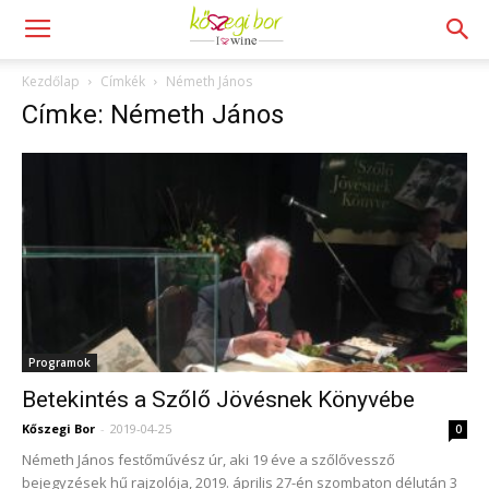
Kezdőlap
Címkék
Németh János
Címke: Németh János
Programok
Betekintés a Szőlő Jövésnek Könyvébe
Kőszegi Bor
-
2019-04-25
0
Németh János festőművész úr, aki 19 éve a szőlővessző
bejegyzések hű rajzolója, 2019. április 27-én szombaton délután 3