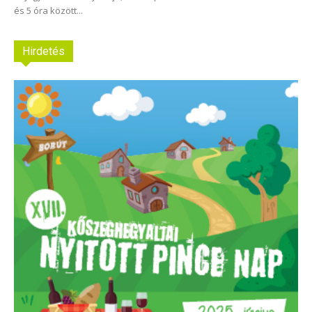
és 5 óra között...
Hirdetés