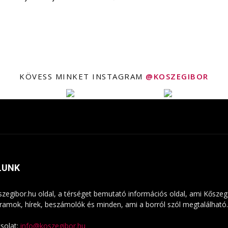
KÖVESS MINKET INSTAGRAM
@KOSZEGIBOR
LUNK
szegibor.hu oldal, a térséget bemutató információs oldal, ami Kőszeg
ramok, hírek, beszámolók és minden, ami a borról szól megtalálható. 
solat:
info@koszegibor.hu