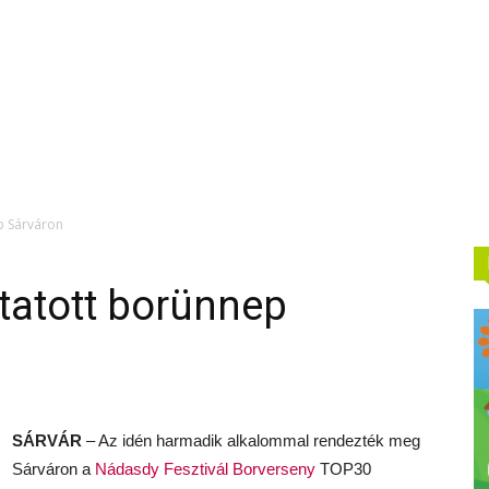
p Sárváron
tatott borünnep
SÁRVÁR
– Az idén harmadik alkalommal rendezték meg
Sárváron a
Nádasdy Fesztivál Borverseny
TOP30