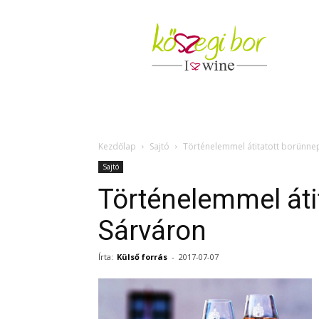
Kőszegi
Bor
Kezdőlap
Sajtó
Történelemmel átitatott borünne
Sajtó
Történelemmel áti
Sárváron
Írta:
Külső forrás
-
2017-07-07