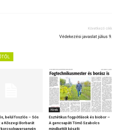
Következő cikk
Védekezési javaslat július 9.
ŐTŐL
Hírek
ós, belül foszlós – Sós
Esztétikus fogpótlások és biobor –
t a Kőszegi Borbarát
A gencsapáti Tömő Szabolcs
rkorcsolyaversenyén
mindkettőt készíti