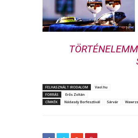
TÖRTÉNELEMME
FELHASZNÁLT IRODALOM
Vaol.hu
FORRÁS
Erős Zoltán
CÍMKÉK
Nádasdy Borfesztivál
Sárvár
Wawrzs