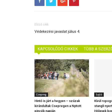
Előző cikk
Védekezési javaslat július 4.
KAPCSOLÓDÓ CIKKEK
TÖBB A SZERZ
Csepreg
Sajtó
Hintó is járt a hegyen – százak
Kívül ropog
kirándultak Csepregen a Nyitott
stangli nyer
pincék napján
Hölgyek bo