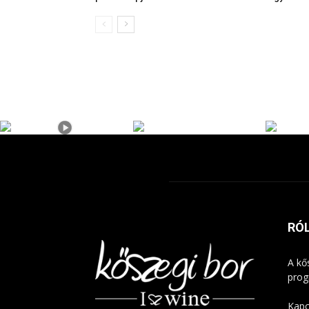
RÓ
A kő
prog
Kapc