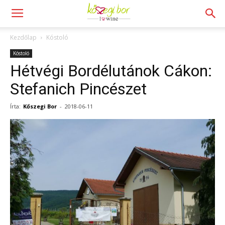
Kezdőlap
Kóstoló
Kóstoló
Hétvégi Bordélutánok Cákon:
Stefanich Pincészet
Írta:
Kőszegi Bor
-
2018-06-11