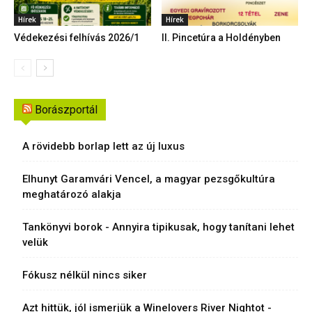
Hírek
Hírek
Védekezési felhívás 2026/1
II. Pincetúra a Holdényben
Borászportál
A rövidebb borlap lett az új luxus
Elhunyt Garamvári Vencel, a magyar pezsgőkultúra
meghatározó alakja
Tankönyvi borok - Annyira tipikusak, hogy tanítani lehet
velük
Fókusz nélkül nincs siker
Azt hittük, jól ismerjük a Winelovers River Nightot -