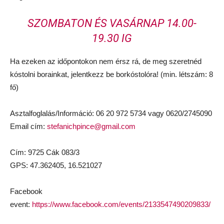
SZOMBATON ÉS VASÁRNAP 14.00-
19.30 IG
Ha ezeken az időpontokon nem érsz rá, de meg szeretnéd
kóstolni borainkat, jelentkezz be borkóstolóra! (min. létszám: 8
fő)
Asztalfoglalás/Információ: 06 20 972 5734 vagy 0620/2745090
Email cím:
stefanichpince@gmail.com
Cím: 9725 Cák 083/3
GPS: 47.362405, 16.521027
Facebook
event:
https://www.facebook.com/events/2133547490209833/