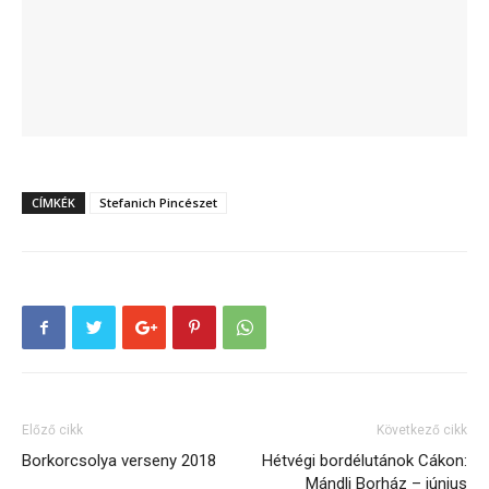
CÍMKÉK
Stefanich Pincészet
Előző cikk
Következő cikk
Borkorcsolya verseny 2018
Hétvégi bordélutánok Cákon:
Mándli Borház – június