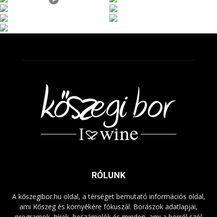
RÓLUNK
A kőszegibor.hu oldal, a térséget bemutató információs oldal,
ami Kőszeg és környékére fókuszál. Borászok adatlapjai,
programok, hírek, beszámolók és minden, ami a borról szól