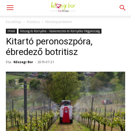
Kezdőlap
Kisokos
Növényvédelem
Hírek
Kőszeg és Környéke - Vaskeresztes és Környéke Hegyközség
Kitartó peronoszpóra,
ébredező botritisz
Írta:
Kőszegi Bor
-
2019-07-21