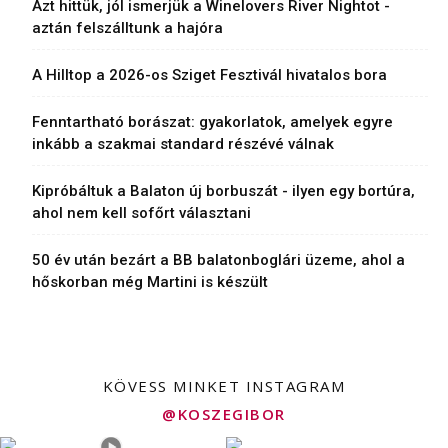
Azt hittük, jól ismerjük a Winelovers River Nightot -
aztán felszálltunk a hajóra
A Hilltop a 2026-os Sziget Fesztivál hivatalos bora
Fenntartható borászat: gyakorlatok, amelyek egyre
inkább a szakmai standard részévé válnak
Kipróbáltuk a Balaton új borbuszát - ilyen egy bortúra,
ahol nem kell sofőrt választani
50 év után bezárt a BB balatonboglári üzeme, ahol a
hőskorban még Martini is készült
KÖVESS MINKET INSTAGRAM
@KOSZEGIBOR