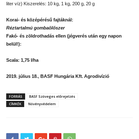
liter víz) Kiszerelés: 10 kg, 1 kg, 200 g, 20 g
Korai- és középérésű fajtáknál:
Réztartalmú gombaölőszer
Fakó- és zöldrothadás ellen (jégverés után egy napon
belül!):
Scala: 1,75 l/ha
2019. július 18., BASF Hungária Kft. Agrodivízió
FORRÁS
BASF Szöveges előrejelzés
CÍMKÉK
Növényvédelem