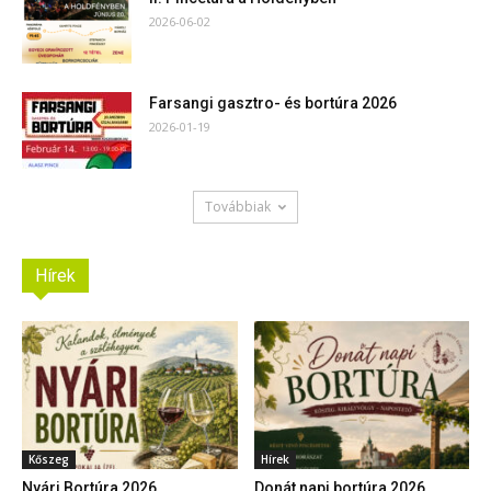
2026-06-02
Farsangi gasztro- és bortúra 2026
2026-01-19
Továbbiak
Hírek
Kőszeg
Hírek
Nyári Bortúra 2026
Donát napi bortúra 2026