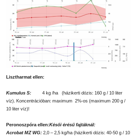
Lisztharmat ellen:
Kumulus S:
4 kg /ha (házikerti dózis: 160 g / 10 liter
víz). Koncentrációban: maximum 2%-os (maximum 200 g /
10 liter víz)!
Peronoszpóra ellen:
Késői érésű fajtáknál:
Acrobat MZ WG:
2,0 – 2,5 kg/ha (házikerti dózis: 40-50 g / 10