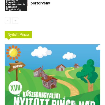
Környéke -
bortörvény
Vaskeresztes és
Környéke
Hegyközség
Nyitott Pince