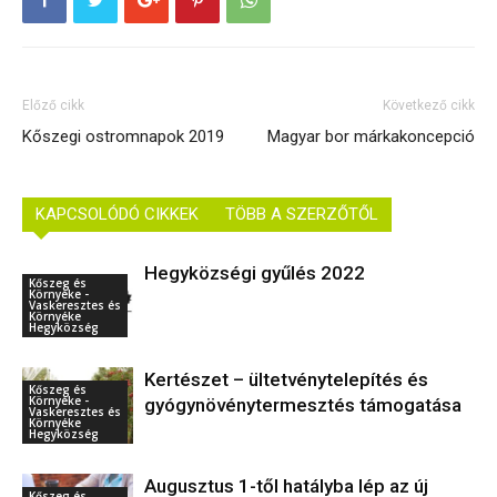
Előző cikk
Következő cikk
Kőszegi ostromnapok 2019
Magyar bor márkakoncepció
KAPCSOLÓDÓ CIKKEK
TÖBB A SZERZŐTŐL
Hegyközségi gyűlés 2022
Kőszeg és
Környéke -
Vaskeresztes és
Környéke
Hegyközség
Kertészet – ültetvénytelepítés és
Kőszeg és
Környéke -
gyógynövénytermesztés támogatása
Vaskeresztes és
Környéke
Hegyközség
Augusztus 1-től hatályba lép az új
Kőszeg és