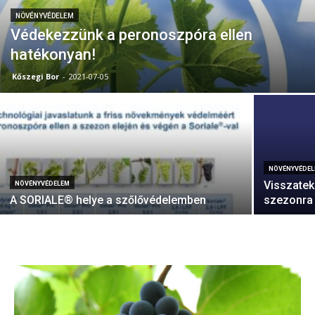
NÖVÉNYVÉDELEM
Védekezzünk a peronoszpóra ellen
hatékonyan!
Kőszegi Bor
-
2021-07-05
NÖVÉNYVÉDE
Visszatek
NÖVÉNYVÉDELEM
A SORIALE® helye a szőlővédelemben
szezonra