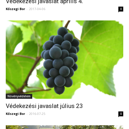
Védekezési javaslat április 4.
Kőszegi Bor
-
2017-04-06
0
Növényvédelem
Védekezési javaslat július 23
Kőszegi Bor
-
2016-07-25
0