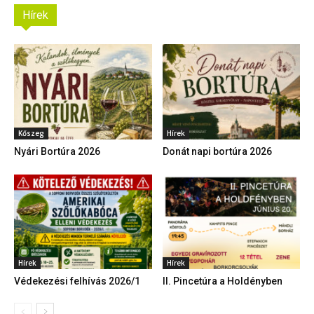
Hírek
Kőszeg
Hírek
Nyári Bortúra 2026
Donát napi bortúra 2026
Hírek
Hírek
Védekezési felhívás 2026/1
II. Pincetúra a Holdényben