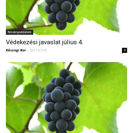
Növényvédelem
Védekezési javaslat július 4.
Kőszegi Bor
-
2017-07-05
0