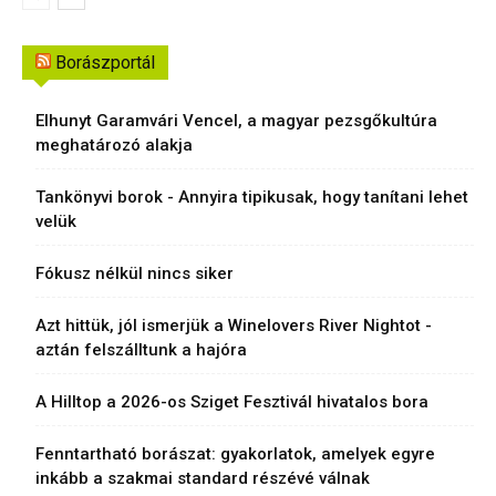
Borászportál
Elhunyt Garamvári Vencel, a magyar pezsgőkultúra
meghatározó alakja
Tankönyvi borok - Annyira tipikusak, hogy tanítani lehet
velük
Fókusz nélkül nincs siker
Azt hittük, jól ismerjük a Winelovers River Nightot -
aztán felszálltunk a hajóra
A Hilltop a 2026-os Sziget Fesztivál hivatalos bora
Fenntartható borászat: gyakorlatok, amelyek egyre
inkább a szakmai standard részévé válnak