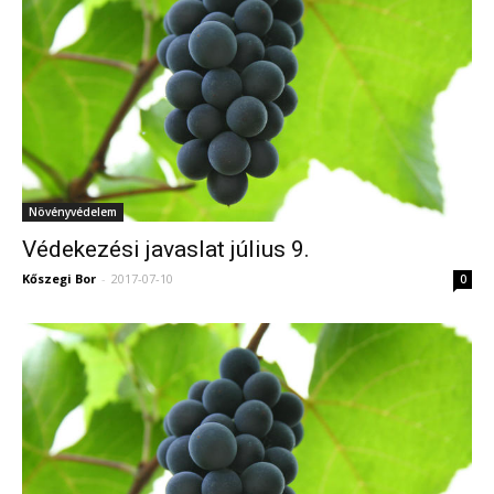
Növényvédelem
Védekezési javaslat július 9.
Kőszegi Bor
-
2017-07-10
0