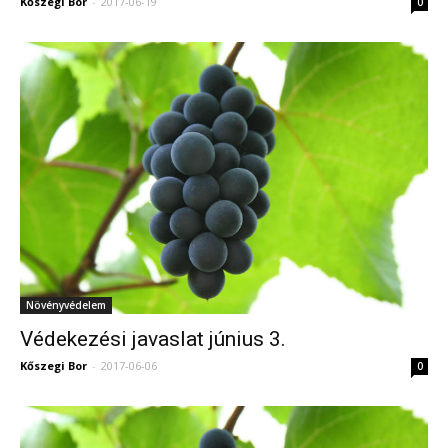
Kőszegi Bor
-
2017-06-19
0
Növényvédelem
Védekezési javaslat június 3.
Kőszegi Bor
-
2017-06-06
0