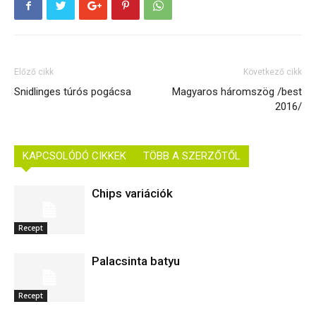
Előző cikk
Következő cikk
Snidlinges túrós pogácsa
Magyaros háromszög /best
2016/
KAPCSOLÓDÓ CIKKEK
TÖBB A SZERZŐTŐL
Chips variációk
Recept
Palacsinta batyu
Recept