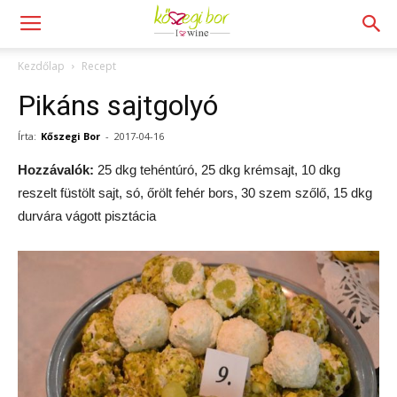
Kezdőlap
Recept
Pikáns sajtgolyó
Írta:
Kőszegi Bor
-
2017-04-16
Hozzávalók:
25 dkg tehéntúró, 25 dkg krémsajt, 10 dkg
reszelt füstölt sajt, só, őrölt fehér bors, 30 szem szőlő, 15 dkg
durvára vágott pisztácia