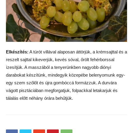
Elkészítés:
A túrót villával alaposan áttörjük, a krémsajttal és a
reszelt sajttal kikeverjük, kevés sóval, őrölt fehérborssal
ízesítjük. A masszából a tenyerünkben nagyobb diónyi
darabokat készítünk, mindegyik közepébe belenyomunk egy-
egy szem szőlőt és újra gombóccá formázzuk. A durvára
vágott pisztáciában megforgatjuk, folpackkal letakarjuk és
tálalás előtt néhány órára behűtjük.