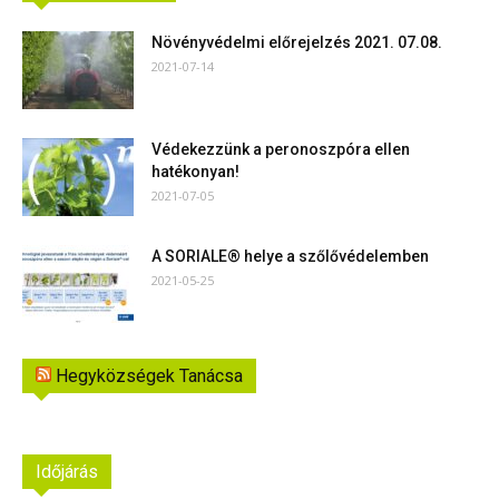
Növényvédelmi előrejelzés 2021. 07.08.
2021-07-14
Védekezzünk a peronoszpóra ellen
hatékonyan!
2021-07-05
A SORIALE® helye a szőlővédelemben
2021-05-25
Hegyközségek Tanácsa
Időjárás