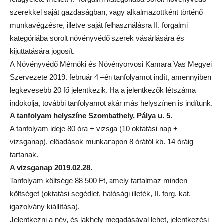
szerekkel saját gazdaságban, vagy alkalmazottként történő
munkavégzésre, illetve saját felhasználásra II. forgalmi
kategóriába sorolt növényvédő szerek vásárlására és
kijuttatására jogosít.
A Növényvédő Mérnöki és Növényorvosi Kamara Vas Megyei
Szervezete 2019. február 4 –én tanfolyamot indít, amennyiben
legkevesebb 20 fő jelentkezik. Ha a jelentkezők létszáma
indokolja, további tanfolyamot akár más helyszínen is indítunk.
A tanfolyam helyszíne Szombathely, Pálya u. 5.
A tanfolyam ideje 80 óra + vizsga (10 oktatási nap +
vizsganap), előadások munkanapon 8 órától kb. 14 óráig
tartanak.
A vizsganap 2019.02.28.
Tanfolyam költsége 88 500 Ft, amely tartalmaz minden
költséget (oktatási segédlet, hatósági illeték, II. forg. kat.
igazolvány kiállítása).
Jelentkezni a név, és lakhely megadásával lehet, jelentkezési