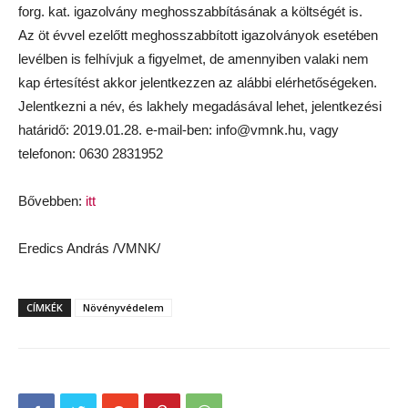
forg. kat. igazolvány meghosszabbításának a költségét is.
Az öt évvel ezelőtt meghosszabbított igazolványok esetében
levélben is felhívjuk a figyelmet, de amennyiben valaki nem
kap értesítést akkor jelentkezzen az alábbi elérhetőségeken.
Jelentkezni a név, és lakhely megadásával lehet, jelentkezési
határidő: 2019.01.28. e-mail-ben: info@vmnk.hu, vagy
telefonon: 0630 2831952
Bővebben:
itt
Eredics András /VMNK/
CÍMKÉK
Növényvédelem