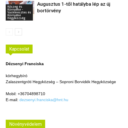
Augusztus 1-től hatályba lép az új
Kőszeg és
Környéke -
bortörvény
Vaskeresztes és
Környéke
Hegyközség
Kapcsolat
Dézsenyi Franciska
körhegybíró
Zalaszentgróti Hegyközség – Soproni Borvidék Hegyközsége
Mobil: +36704898710
E-mail:
dezsenyi.franciska@hnt.hu
Növényvédelem