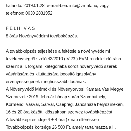
határidő: 2019.01.28. e-mail-ben: info@vmnk.hu, vagy
telefonon: 0630 2831952
F E L H Í V Á S
8 órás Növényvédelmi továbbképzés.
A továbbképzés teljesítése a feltétele a növényvédelmi
tevékenységről szóló 43/2010.(IV.23.) FVM rendelet előírása
szerint a II. forgalmi kategóriába sorolt növényvédő szerek
vásárlására és kijuttatására jogosító igazolvány
érvényességének meghosszabbításának.
A Növényvédő Mérnöki és Növényorvosi Kamara Vas Megyei
Szervezete 2019. február hónap során Szombathely,
Körmend, Vasvár, Sárvár, Csepreg, Jánosháza helyszíneken,
16 és 20 óra közötti időszakban szervez továbbképzést
A továbbképzés ideje 4 + 4 óra (7 nap eltéréssel)
Továbbképzés költsége 26 500 Ft, amely tartalmazza a II.