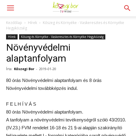
Kezdőlap
Hírek
Kőszeg és Környéke - Vaskeresztes és Környéke
Hegyközség
Hírek
Kőszeg és Környéke - Vaskeresztes és Környéke Hegyközség
Növényvédelmi
alaptanfolyam
Írta:
Kőszegi Bor
-
2019-01-20
80 órás Növényvédelmi alaptanfolyam és 8 órás
Növényvédelmi továbbképzés indul.
F E L H Í V Á S
80 órás Növényvédelmi alaptanfolyam.
A tanfolyam a növényvédelmi tevékenységről szóló 43/2010.
(IV.23.) FVM rendelet 16-18 és 21 §-ai alapján szakirányító
felügyelete mellett I.- forgalmi kategóriába sorolt növényvédő