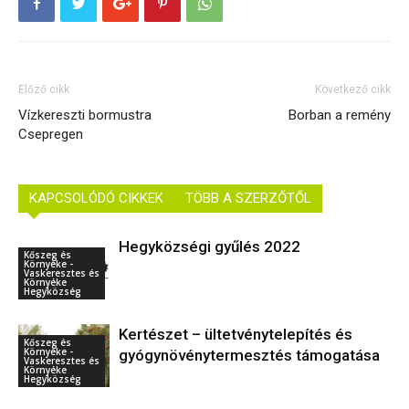
Előző cikk
Következő cikk
Vízkereszti bormustra
Borban a remény
Csepregen
KAPCSOLÓDÓ CIKKEK
TÖBB A SZERZŐTŐL
Hegyközségi gyűlés 2022
Kőszeg és
Környéke -
Vaskeresztes és
Környéke
Hegyközség
Kertészet – ültetvénytelepítés és
Kőszeg és
Környéke -
gyógynövénytermesztés támogatása
Vaskeresztes és
Környéke
Hegyközség