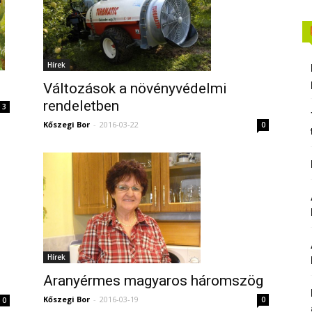
Hírek
Változások a növényvédelmi
rendeletben
3
Kőszegi Bor
-
2016-03-22
0
Hírek
Aranyérmes magyaros háromszög
Kőszegi Bor
-
2016-03-19
0
0