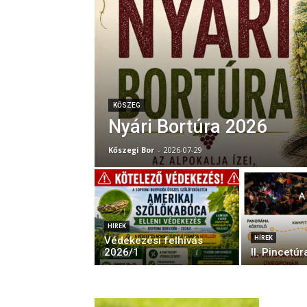
KŐSZEG
Nyári Bortúra 2026
Kőszegi Bor
-
2026-07-29
HÍREK
Védekezési felhívás
HÍREK
2026/1
II. Pincetú