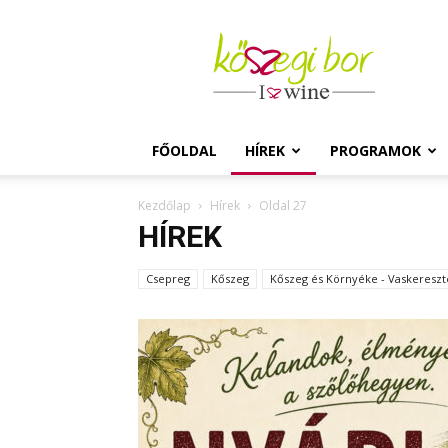
Kőszegi
Bor
FŐOLDAL
HÍREK
PROGRAMOK
Kezdőlap
Hírek
Oldal 27
HÍREK
Csepreg
Kőszeg
Kőszeg és Környéke - Vaskeresz