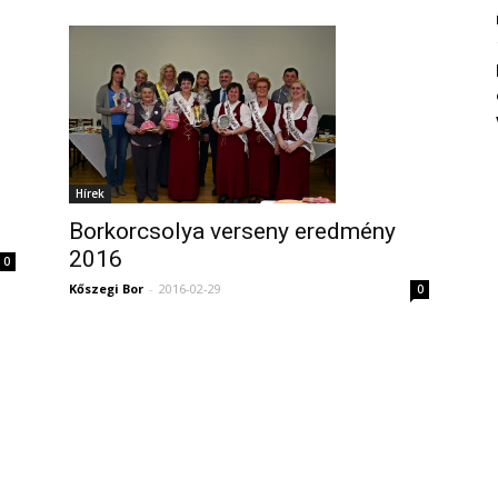
Hírek
Borkorcsolya verseny eredmény
2016
0
Kőszegi Bor
-
2016-02-29
0