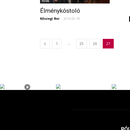
Hírek
Élménykóstoló
Kőszegi Bor
-
2016-02-18
...
1
25
26
27
RÓ