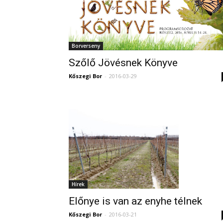
Borverseny
Szőlő Jövésnek Könyve
Kőszegi Bor
-
2016-03-29
Hírek
Előnye is van az enyhe télnek
Kőszegi Bor
-
2016-03-21