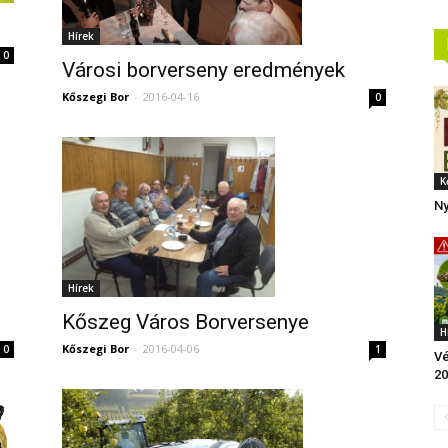
Hírek
0
Városi borverseny eredmények
Kőszegi Bor
-
2016-04-16
0
K
Ny
Hírek
Kőszeg Város Borversenye
H
Kőszegi Bor
-
2016-04-06
1
0
Vé
20