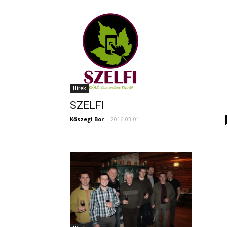
Hírek
SZELFI
Kőszegi Bor
-
2016-03-01