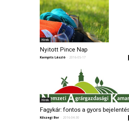
Hírek
Nyitott Pince Nap
Kampits László
-
2016-05-17
Hírek
Fagykár: fontos a gyors bejelenté
Kőszegi Bor
-
2016-04-30