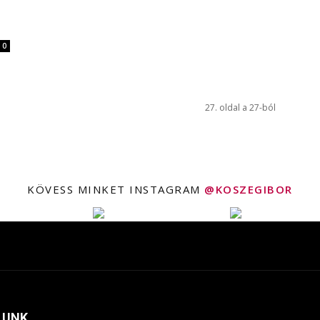
0
27. oldal a 27-ból
KÖVESS MINKET INSTAGRAM
@KOSZEGIBOR
LUNK