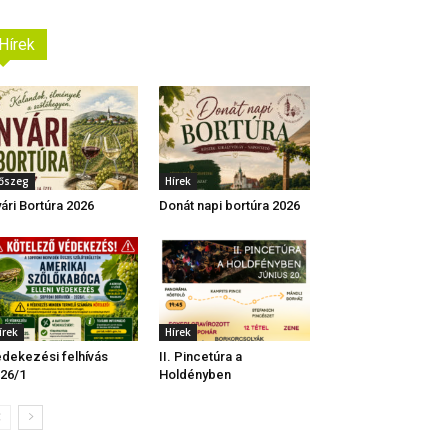
Hírek
őszeg
Hírek
ári Bortúra 2026
Donát napi bortúra 2026
írek
Hírek
dekezési felhívás
II. Pincetúra a
26/1
Holdényben