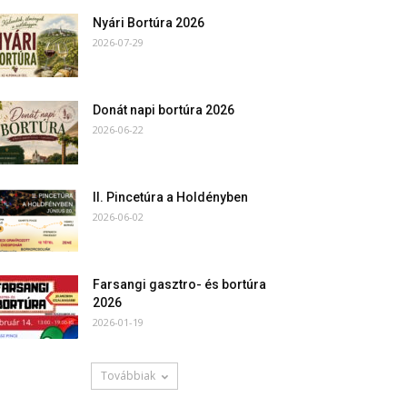
Nyári Bortúra 2026
2026-07-29
Donát napi bortúra 2026
2026-06-22
II. Pincetúra a Holdényben
2026-06-02
Farsangi gasztro- és bortúra
2026
2026-01-19
Továbbiak