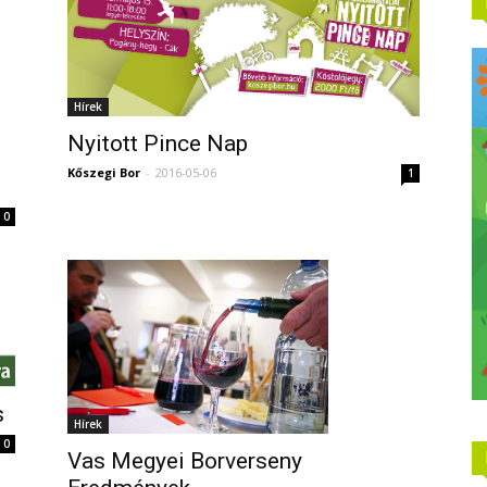
Hírek
Nyitott Pince Nap
Kőszegi Bor
-
2016-05-06
1
0
s
Hírek
0
Vas Megyei Borverseny